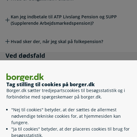
Kan jeg indbetale til ATP Livslang Pension og SUPP
(Supplerende Arbejdsmarkedspension)?
Hvad sker der, når jeg skal på folkepension?
Ved dødsfald
Ved dødsfald
Har du mistet?
Tag stilling til cookies på borger.dk
Borger.dk sætter tredjepartscookies til besøgsstatistik og i
forbindelse med spørgeskemaer på borger.dk.
Hvad sker der med min førtidspension, når jeg dør?
"Nej til cookies" betyder, at der sættes de allermest
Hvad sker der med min førtidspension, når min
nødvendige tekniske cookies for, at hjemmesiden kan
ægtefælle/samlever dør?
fungere.
"Ja til cookies" betyder, at der placeres cookies til brug for
besøgsstatistik.