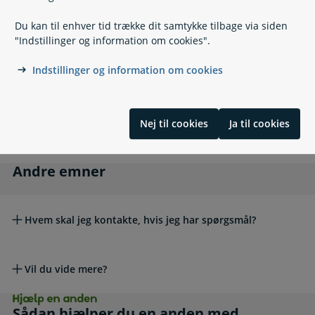
Kan der være udbetalt for lidt eller for meget
førtidspension ved dødsfald?
Du kan til enhver tid trække dit samtykke tilbage via siden
Udlandet
Udlandet
"Indstillinger og information om cookies".
Indstillinger og information om cookies
Kan jeg få førtidspension, hvis jeg har boet i udlandet?
Nej til cookies
Ja til cookies
Brexit: Storbritannien og pension
Andre emner
Andre emner
Hvem skal jeg kontakte, hvis jeg har spørgsmål?
Vil du vide mere?
Hjælp en anden. Sådan hjælper du en anden m
Sådan hjælper du en anden med