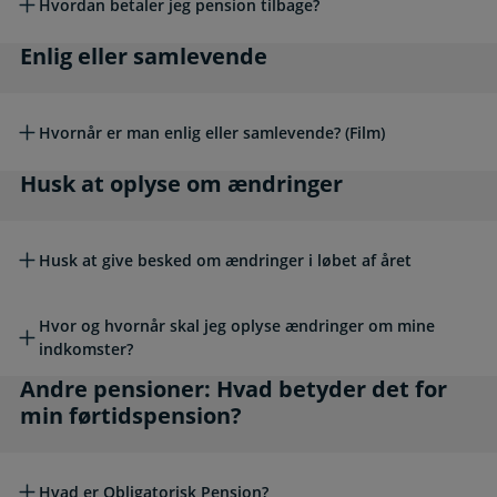
Hvordan betaler jeg pension tilbage?
Enlig eller samlevende
Enlig eller samlevende
Hvornår er man enlig eller samlevende? (Film)
Husk at oplyse om ændringer
Husk at oplyse om ændringer
Husk at give besked om ændringer i løbet af året
Hvor og hvornår skal jeg oplyse ændringer om mine
indkomster?
Andre pensioner: Hvad betyder det for min fø
Andre pensioner: Hvad betyder det for
min førtidspension?
Hvad er Obligatorisk Pension?