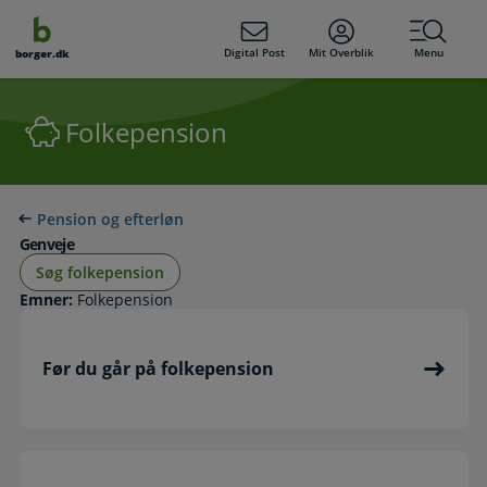
dens
hold
Digital Post
Mit Overblik
Menu
borger.dk
Folkepension
Pension og efterløn
Genveje
Søg folkepension
Emner:
Folkepension
Før du går på folkepension