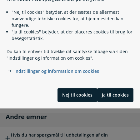
Hvornår er man enlig eller samlevende? (Film)
"Nej til cookies" betyder, at der sættes de allermest
Ved dødsfald
Ved dødsfald
nødvendige tekniske cookies for, at hjemmesiden kan
fungere.
"Ja til cookies" betyder, at der placeres cookies til brug for
Har du mistet?
besøgsstatistik.
Du kan til enhver tid trække dit samtykke tilbage via siden
"Indstillinger og information om cookies".
Hvad sker der med min seniorpension, når jeg dør?
Indstillinger og information om cookies
Hvad sker der med min seniorpension, når min
ægtefælle samlever dør?
Nej til cookies
Ja til cookies
Kan der være udbetalt for lidt eller for meget
seniorpension ved dødsfald?
Andre emner
Andre emner
Hvis du har spørgsmål til udbetalingen af din