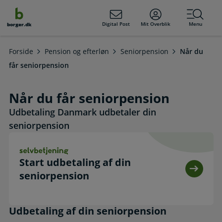
dens
hold
Digital Post
Mit Overblik
Menu
borger.dk
Forside
Pension og efterløn
Seniorpension
Når du
får seniorpension
Når du får seniorpension
Udbetaling Danmark udbetaler din
seniorpension
Start udbetaling af din seniorpension. Selvbetjening
Start udbetaling af din
seniorpension
Udbetaling af din seniorpension
Udbetaling af din seniorpension