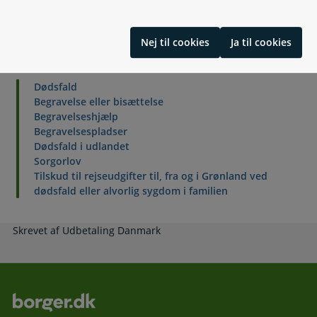
Nej til cookies
Ja til cookies
Relaterede emner
Dødsfald
Begravelse eller bisættelse
Begravelseshjælp
Begravelsespladser
Dødsfald i udlandet
Sorgorlov
Tilskud til rejseudgifter til, fra og i Grønland ved
dødsfald eller alvorlig sygdom i familien
Skrevet af Udbetaling Danmark