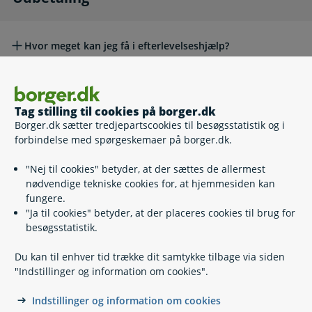
Hvor meget kan jeg få i efterlevelseshjælp?
Hvornår bliver efterlevelseshjælpen udbetalt?
Tag stilling til cookies på borger.dk
Andre emner
Andre emner
Borger.dk sætter tredjepartscookies til besøgsstatistik og i
forbindelse med spørgeskemaer på borger.dk.
"Nej til cookies" betyder, at der sættes de allermest
Fuldmagt - hvis du skal hjælpe en pårørende
nødvendige tekniske cookies for, at hjemmesiden kan
fungere.
"Ja til cookies" betyder, at der placeres cookies til brug for
Vil du vide mere?
besøgsstatistik.
Du kan til enhver tid trække dit samtykke tilbage via siden
"Indstillinger og information om cookies".
Kontakt Efterlevelseshjælp
Kontaktoplysninger og Digital Post
Indstillinger og information om cookies