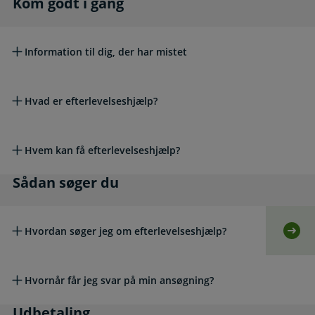
Kom godt i gang
Kom godt i gang
Information til dig, der har mistet
Hvad er efterlevelseshjælp?
Hvem kan få efterlevelseshjælp?
Sådan søger du
Sådan søger du
Hvordan søger jeg om efterlevelseshjælp?
Selv
Hvornår får jeg svar på min ansøgning?
Udbetaling
Udbetaling