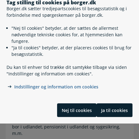
Tag stilling til cookies på borger.dk
Borger.dk sætter tredjepartscookies til besøgsstatistik og i
Tjenestemandspension og LD Fonde
forbindelse med spørgeskemaer på borger.dk.
Om tjenestemandspension, Lønmodtagernes
Dyrtidsmidler, Lønmodtagernes Feriemidler,
"Nej til cookies" betyder, at der sættes de allermest
indekskontrakter
nødvendige tekniske cookies for, at hjemmesiden kan
fungere.
"Ja til cookies" betyder, at der placeres cookies til brug for
besøgsstatistik.
Efterløn og fleksydelse
Du kan til enhver tid trække dit samtykke tilbage via siden
Efterløn, skattefri præmie, fleksydelse,
"Indstillinger og information om cookies".
seniorjobordning
Indstillinger og information om cookies
International pension - Dansk pension i
Nej til cookies
Ja til cookies
udlandet
Pension med til udlandet, søg om pension, når du
bor i udlandet, pensionist i udlandet og sygesikring,
m.m.