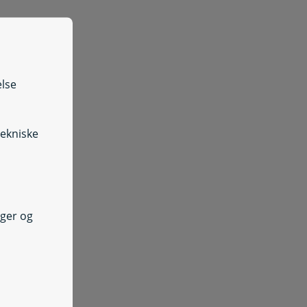
else
tekniske
nger og