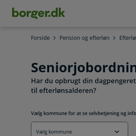
dens
hold
Forside
Pension og efterløn
Efterl
Seniorjobordni
Har du opbrugt din dagpengeret,
til efterlønsalderen?
Vælg kommune for at se selvbetjening og inf