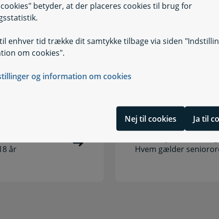
il cookies" betyder, at der placeres cookies til brug for
sstatistik.
ion
il enhver tid trække dit samtykke tilbage via siden "Indstilli
Orlov
tion om cookies".
aling, feriepenge,
Sorgorlov, pasning af a
stillinger og information om cookies
Nej til cookies
Ja til 
Seniorjobordning
18 år
Hvem gælder senioror