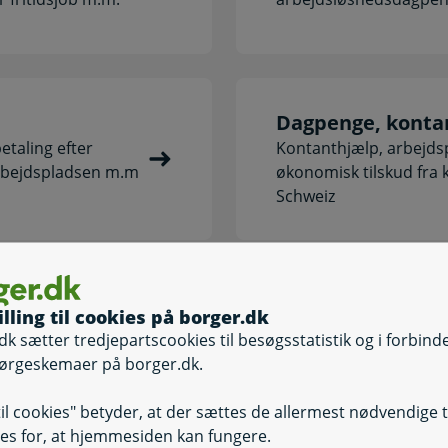
Dagpenge, konta
taling efter
Kontanthjælp, arbejdspl
arbejdspladsen m.m
økonomisk tilskud fra
Schweiz
pensionister,
Job, uddannelse 
illing til cookies på borger.dk
Fortrinsadgang til job, 
dk sætter tredjepartscookies til besøgsstatistik og i forbind
nyuddannede med hand
 som fleksjobber,
ørgeskemaer på borger.dk.
assistance til job
dering,
til cookies" betyder, at der sættes de allermest nødvendige 
es for, at hjemmesiden kan fungere.