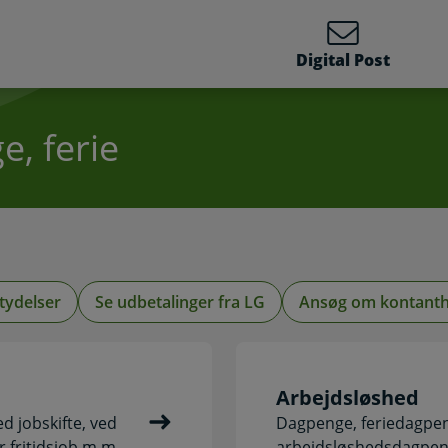
Digital Post
, ferie
tydelser
Se udbetalinger fra LG
Ansøg om kontanth
Arbejdsløshed
d jobskifte, ved
Dagpenge, feriedagpeng
r fritidsjob m.m.
arbejdsløshedsdagpe