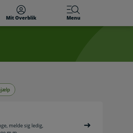
Mit Overblik
Menu
jælp
e, melde sig ledig,
nge m.m.