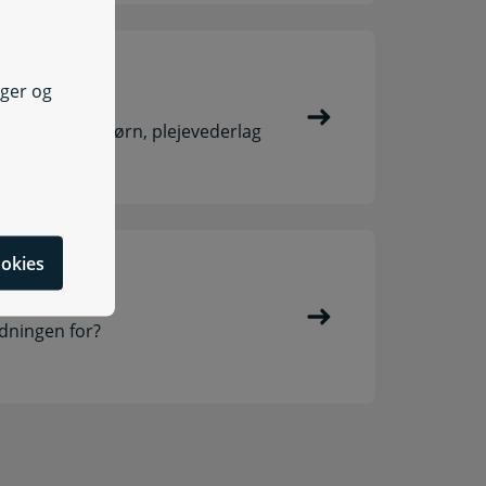
nger og
lvorligt syge børn, plejevederlag
cookies
dningen for?