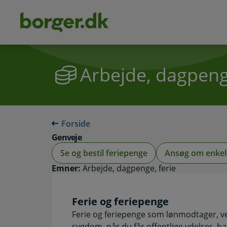
dens
hold
Arbejde, dagpenge
Forside
Genveje
Se og bestil feriepenge
Ansøg om enkel
Emner:
Arbejde, dagpenge, ferie
Ferie og feriepenge
Ferie og feriepenge som lønmodtager, ve
sygdom, når du får offentlige ydelser, ha