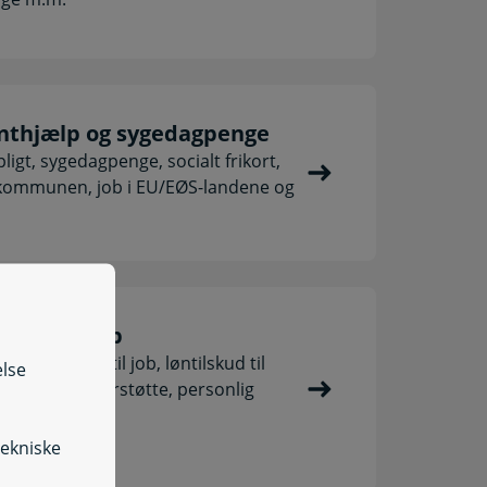
nthjælp og sygedagpenge
igt, sygedagpenge, socialt frikort,
 kommunen, job i EU/EØS-landene og
og handicap
hjælpemidler til job, løntilskud til
else
icap, mentorstøtte, personlig
tekniske