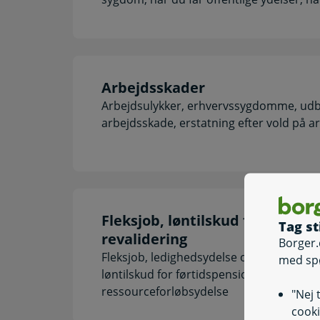
Arbejdsskader
Arbejdsulykker, erhvervssygdomme, udbe
arbejdsskade, erstatning efter vold på 
Fleksjob, løntilskud for førtids
Tag st
revalidering
Borger.
Fleksjob, ledighedsydelse og jobsøgning
med sp
løntilskud for førtidspensionister, revali
ressourceforløbsydelse
"Nej 
cooki