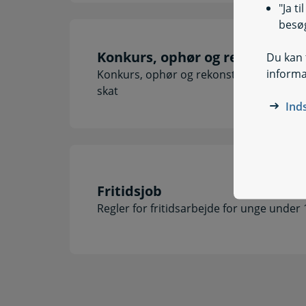
"Ja t
besøg
Konkurs, ophør og rekonstrukt
Du kan t
informa
Konkurs, ophør og rekonstruktion: Udbet
skat
Ind
Fritidsjob
Regler for fritidsarbejde for unge under 