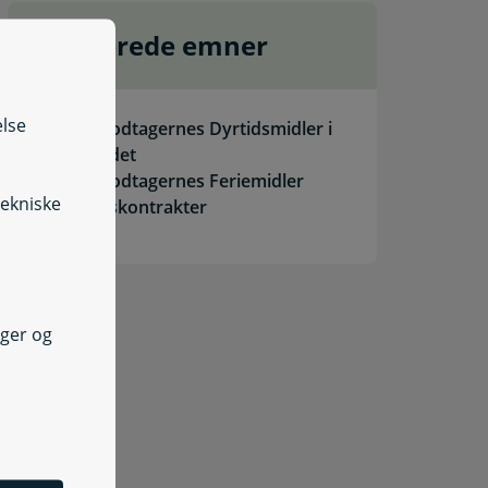
Relaterede emner
else
Lønmodtagernes Dyrtidsmidler i
udlandet
Lønmodtagernes Feriemidler
tekniske
Indekskontrakter
nger og