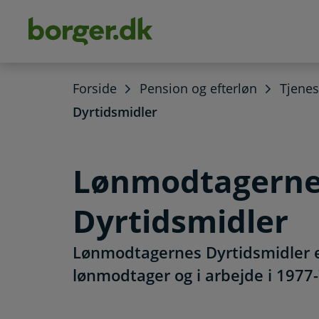
dens
hold
Forside
Pension og efterløn
Tjene
Dyrtidsmidler
Lønmodtagern
Dyrtidsmidler
Lønmodtagernes Dyrtidsmidler er
lønmodtager og i arbejde i 1977