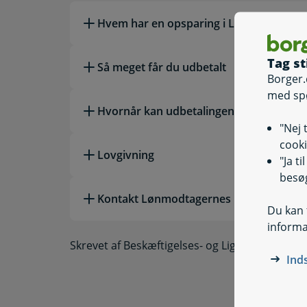
Læs mere om emnet
Hvem har en opsparing i Lønmodtagern
Tag st
Så meget får du udbetalt
Borger.
med sp
Hvornår kan udbetalingen ske?
"Nej 
cooki
Lovgivning
"Ja t
besøg
Kontakt Lønmodtagernes Dyrtidsmidler
Du kan t
informa
Skrevet af Beskæftigelses- og Ligestillingsmini
Ind