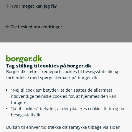
Hvor meget kan jeg få?
Giv besked om ændringer
Hvornår får jeg svar på min ansøgning?
Børnetilskud ved faderskabssag eller ukendt 
Børnetilskud ved faderskabssag eller
Tag stilling til cookies på borger.dk
ukendt far
Borger.dk sætter tredjepartscookies til besøgsstatistik og i
forbindelse med spørgeskemaer på borger.dk.
Børnetilskud ved faderskabssag eller ukendt far
"Nej til cookies" betyder, at der sættes de allermest
nødvendige tekniske cookies for, at hjemmesiden kan
fungere.
"Ja til cookies" betyder, at der placeres cookies til brug for
Hvor meget kan jeg få?
besøgsstatistik.
Du kan til enhver tid trække dit samtykke tilbage via siden
Hvad sker der, hvis faderskabet bliver fastslået?