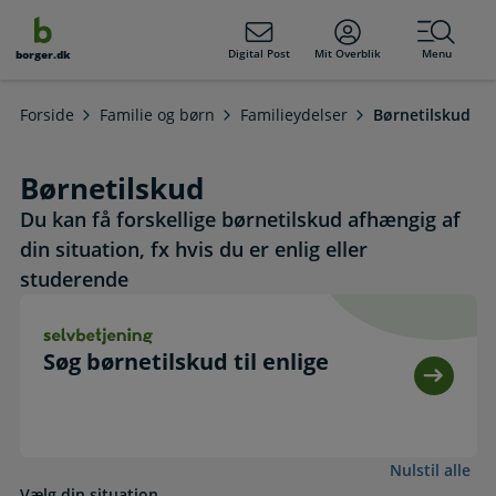
dens
hold
Digital Post
Mit Overblik
Menu
borger.dk
Forside
Familie og børn
Familieydelser
Børnetilskud
Børnetilskud
Du kan få forskellige børnetilskud afhængig af
din situation, fx hvis du er enlig eller
studerende
Søg børnetilskud til enlige. Selvbetjening
Søg børnetilskud til enlige
Nulstil alle
Vælg din situation