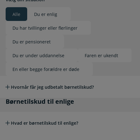
Alle
Du er enlig
Valgt
Du har tvillinger eller flerlinger
Du er pensioneret
Du er under uddannelse
Faren er ukendt
En eller begge forældre er døde
Læs mere om emnet
Hvornår får jeg udbetalt børnetilskud?
Børnetilskud til enlige
Børnetilskud til enlige
Hvad er børnetilskud til enlige?