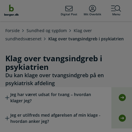
dens
hold
Digital Post
Mit Overblik
Menu
borger.dk
Forside
Sundhed og sygdom
Klag over
sundhedsvæsenet
Klag over tvangsindgreb i psykiatrien
Klag over tvangsindgreb i
psykiatrien
Du kan klage over tvangsindgreb på en
psykiatrisk afdeling
Læs mere om emnet
Jeg har været udsat for tvang – hvordan
Selv
klager jeg?
Jeg er utilfreds med afgørelsen af min klage -
Selv
hvordan anker jeg?