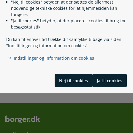
"Nej til cookies" betyder, at der sættes de allermest
nødvendige tekniske cookies for, at hjemmesiden kan
fungere.
"Ja til cookies" betyder, at der placeres cookies til brug for
Relaterede emner
besøgsstatistik.
Du kan til enhver tid trække dit samtykke tilbage via siden
Klag over sundhedsfaglig behandling
"Indstillinger og information om cookies".
Klag over brud på patientrettigheder
Klag over serviceniveau i sundhedsvæsenet
Indstillinger og information om cookies
Klag til Ankenævnet for Tilsynsafgørelser
Klag over tvangsbehandling
Klag over påbud om besøgsrestriktioner
Nej til cookies
Ja til cookies
Skrevet af redaktionen på sundhed.dk