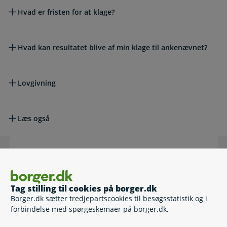
Hvad er fristen for at klage?
Hvad kan resultatet blive af min klage til ankenævnet?
Lovgivning
Læs også
Dine muligheder
Tag guiden, og find ud af, hvor du kan klage, søge
Tag stilling til cookies på borger.dk
erstatning eller søge godtgørelse.
Borger.dk sætter tredjepartscookies til besøgsstatistik og i
forbindelse med spørgeskemaer på borger.dk.
Find det rigtige sted at klage eller søge erstatning