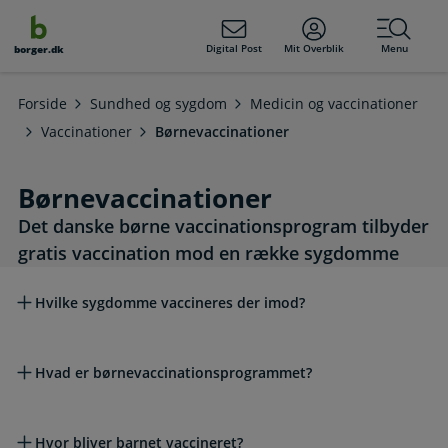
dens
hold
Digital Post
Mit Overblik
Menu
borger.dk
Forside
Sundhed og sygdom
Medicin og vaccinationer
Vaccinationer
Børnevaccinationer
Børnevaccinationer
Det danske børne vaccinationsprogram tilbyder
gratis vaccination mod en række sygdomme
Læs mere om emnet
Hvilke sygdomme vaccineres der imod?
Hvad er børnevaccinationsprogrammet?
Hvor bliver barnet vaccineret?