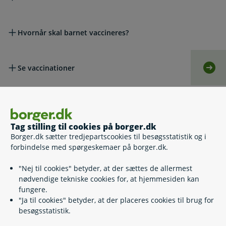
Hvornår skal barnet vaccineres?
Se vaccinationer
Selv
Lovgivning
Tag stilling til cookies på borger.dk
Borger.dk sætter tredjepartscookies til besøgsstatistik og i
Læs også
forbindelse med spørgeskemaer på borger.dk.
"Nej til cookies" betyder, at der sættes de allermest
Relaterede emner
nødvendige tekniske cookies for, at hjemmesiden kan
fungere.
"Ja til cookies" betyder, at der placeres cookies til brug for
Vaccination mod influenza og covid-19
besøgsstatistik.
HPV-vaccine