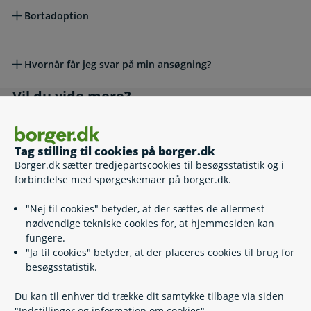
Bortadoption
Hvornår får jeg svar på min ansøgning?
Vil du vide mere?
Vil du vide mere?
Hvis du vil klage
Tag stilling til cookies på borger.dk
Borger.dk sætter tredjepartscookies til besøgsstatistik og i
forbindelse med spørgeskemaer på borger.dk.
Lovgivning
"Nej til cookies" betyder, at der sættes de allermest
Hjælp en anden. Hvis du skal hjælpe en anden
nødvendige tekniske cookies for, at hjemmesiden kan
Hvis du skal hjælpe en anden
fungere.
"Ja til cookies" betyder, at der placeres cookies til brug for
besøgsstatistik.
Fuldmagt
Du kan til enhver tid trække dit samtykke tilbage via siden
"Indstillinger og information om cookies".