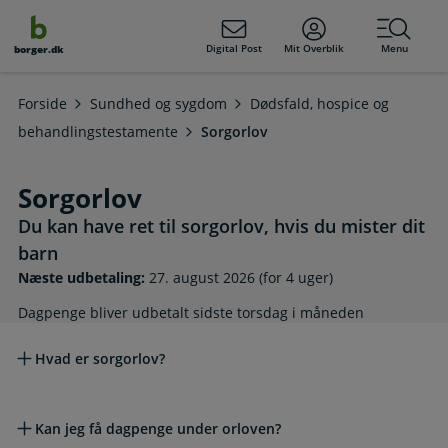
dens
hold
Digital Post
Mit Overblik
Menu
borger.dk
Forside
Sundhed og sygdom
Dødsfald, hospice og
behandlingstestamente
Sorgorlov
Sorgorlov
Du kan have ret til sorgorlov, hvis du mister dit
barn
Næste udbetaling:
27. august 2026 (for 4 uger)
Dagpenge bliver udbetalt sidste torsdag i måneden
Læs mere om emnet
Hvad er sorgorlov?
Kan jeg få dagpenge under orloven?