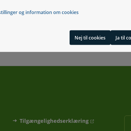
Selvbetjening
Selvbetjening, S
stillinger og information om cookies
Selvbetjening
Selvbetjening, V
Nej til cookies
Ja til 
Tilgængelighedserklæring