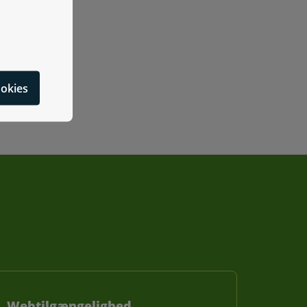
e liste over læger mv. i dit område
alg af tandlæge
cookies
Webtilgængelighed