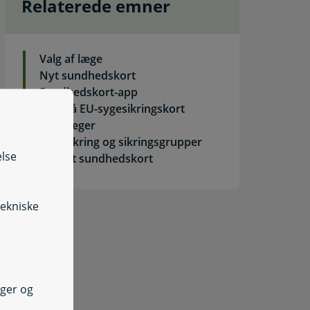
Relaterede emner
Valg af læge
Nyt sundhedskort
Sundhedskort-app
Det blå EU-sygesikringskort
Tandlæger
Sygesikring og sikringsgrupper
else
Særligt sundhedskort
tekniske
nger og