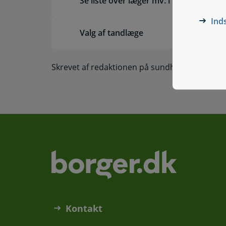
Se liste over læger mv. i dit område
Ind
Valg af tandlæge
Skrevet af redaktionen på sundhed.dk
Kontakt