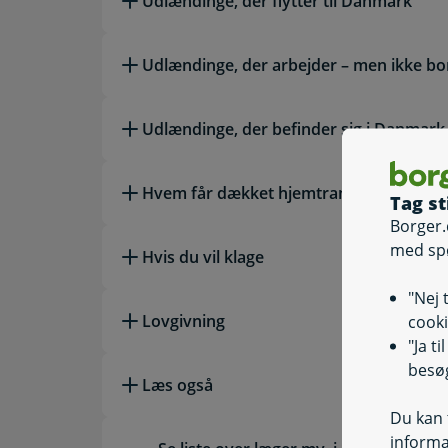
Udlændinge, der flytter til Danmark
Udlændinge, der arbejder – men ikke bo
Udlændinge, der befinder sig i Danmark
Hvem får dækket hjemtransport?
Tag st
Borger.
med sp
Hvis du vil klage
"Nej 
Lovgivning
cooki
"Ja t
besøg
Læs også
Du kan t
informa