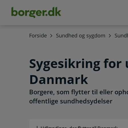
dens
hold
Forside
Sundhed og sygdom
Sundh
Sygesikring for
Danmark
Borgere, som flytter til eller oph
offentlige sundhedsydelser
Læs mere om emnet