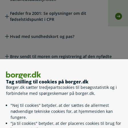
Fødsler fra 2001: Se oplysninger om dit
Selv
fødselstidspunkt i CPR
Hvad med sundhedskort og pas?
Brev sendt til moren om registrering af den nyfødte
Faderskab til dødfødt barn eller barn dødt kort efter
fødslen
Tag stilling til cookies på borger.dk
Borger.dk sætter tredjepartscookies til besøgsstatistik og i
forbindelse med spørgeskemaer på borger.dk.
Lovgivning
"Nej til cookies" betyder, at der sættes de allermest
nødvendige tekniske cookies for, at hjemmesiden kan
Læs også
fungere.
"Ja til cookies" betyder, at der placeres cookies til brug for