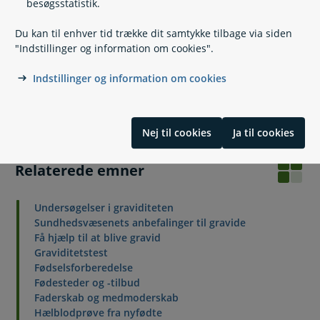
besøgsstatistik.
Guide
Du kan til enhver tid trække dit samtykke tilbage via siden
Når du bliver forælder
"Indstillinger og information om cookies".
Indstillinger og information om cookies
Nej til cookies
Ja til cookies
Relaterede emner
Undersøgelser i graviditeten
Sundhedsvæsenets anbefalinger til gravide
Få hjælp til at blive gravid
Graviditetstest
Fødselsforberedelse
Fødesteder og -tilbud
Faderskab og medmoderskab
Hælblodprøve fra nyfødte