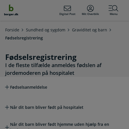
dens
hold
Digital Post
Mit Overblik
Menu
borger.dk
Forside
Sundhed og sygdom
Graviditet og barn
Fødselsregistrering
Fødselsregistrering
I de fleste tilfælde anmeldes fødslen af
jordemoderen på hospitalet
Læs mere om emnet
Fødselsanmeldelse
Når dit barn bliver født på hospitalet
Når dit barn bliver født hjemme uden hjælp fra en