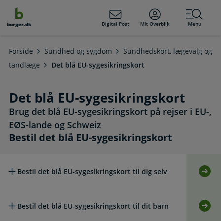
dens
hold
Digital Post
Mit Overblik
Menu
borger.dk
Forside
Sundhed og sygdom
Sundhedskort, lægevalg og
tandlæge
Det blå EU-sygesikringskort
Det blå EU-sygesikringskort
Brug det blå EU-sygesikringskort på rejser i EU-,
EØS-lande og Schweiz
Læs mere om emnet
Bestil det blå EU-sygesikringskort
Bestil det blå EU-sygesikringskort
Bestil det blå EU-sygesikringskort til dig selv
Selv
Bestil det blå EU-sygesikringskort til dit barn
Selvb