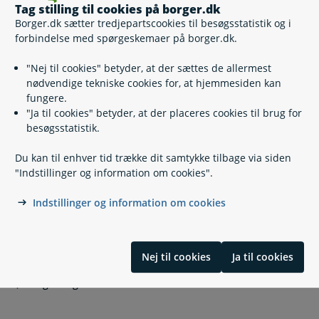
Jeg bor i Danmark, men er ikke statsborger i EU/EØS
Tag stilling til cookies på borger.dk
Borger.dk sætter tredjepartscookies til besøgsstatistik og i
forbindelse med spørgeskemaer på borger.dk.
Jeg arbejder i Danmark, men bor i et andet land
"Nej til cookies" betyder, at der sættes de allermest
Hvis du vil vide mere
Hvis du vil vide mere
nødvendige tekniske cookies for, at hjemmesiden kan
fungere.
"Ja til cookies" betyder, at der placeres cookies til brug for
besøgsstatistik.
Se en liste over EU- og EØS-lande
Du kan til enhver tid trække dit samtykke tilbage via siden
"Indstillinger og information om cookies".
Fuldmagt - hvis en anden skal hjælpe
Indstillinger og information om cookies
Hvis du vil klage
Nej til cookies
Ja til cookies
Lovgivning