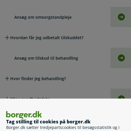
Ansøg om omsorgstandpleje
Selv
Hvordan får jeg udbetalt tilskuddet?
Ansøg om tilskud til behandling
Selv
Hvor finder jeg behandling?
Mine sundhedsdata
Selv
Lovgivning
Tag stilling til cookies på borger.dk
Borger.dk sætter tredjepartscookies til besøgsstatistik og i