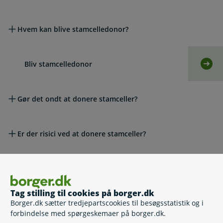
Hvem kan blive stamcelledonor?
Bliv stamcelledonor
Selv
Gør det ondt at donere stamceller?
Er der risici ved at donere stamceller?
Får jeg dækket mine udgifter?
Tag stilling til cookies på borger.dk
Borger.dk sætter tredjepartscookies til besøgsstatistik og i
Hvor foregår donationen?
forbindelse med spørgeskemaer på borger.dk.