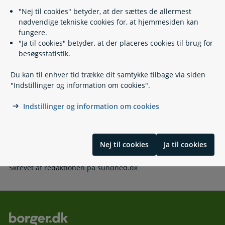
"Nej til cookies" betyder, at der sættes de allermest
Lovgivning
nødvendige tekniske cookies for, at hjemmesiden kan
fungere.
"Ja til cookies" betyder, at der placeres cookies til brug for
Læs også
besøgsstatistik.
Du kan til enhver tid trække dit samtykke tilbage via siden
"Indstillinger og information om cookies".
Relaterede emner
Indstillinger og information om cookies
Bloddonor
Organdonor
Ægdonation
Nej til cookies
Ja til cookies
Skrevet af redaktionen på sundhed.dk