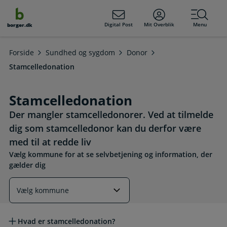
dens
hold
Digital Post
Mit Overblik
Menu
borger.dk
Forside
Sundhed og sygdom
Donor
Stamcelledonation
Stamcelledonation
Der mangler stamcelledonorer. Ved at tilmelde
dig som stamcelledonor kan du derfor være
med til at redde liv
Vælg kommune for at se selvbetjening og information, der
gælder dig
Læs mere om emnet
Hvad er stamcelledonation?