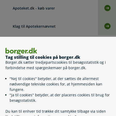
Apoteket.dk - køb varer
Selv
Klag til Apotekernævnet
Selv
Læs også
Tag stilling til cookies på borger.dk
Borger.dk sætter tredjepartscookies til besøgsstatistik og i
Relaterede emner
forbindelse med spørgeskemaer på borger.dk.
"Nej til cookies" betyder, at der sættes de allermest
Lægevagten
nødvendige tekniske cookies for, at hjemmesiden kan
Tandlægevagten
fungere.
Skadestuer
"Ja til cookies" betyder, at der placeres cookies til brug for
Alarm 112
besøgsstatistik.
Psykiatriske skadestuer
Du kan til enhver tid trække dit samtykke tilbage via siden
Skrevet af redaktionen på sundhed.dk