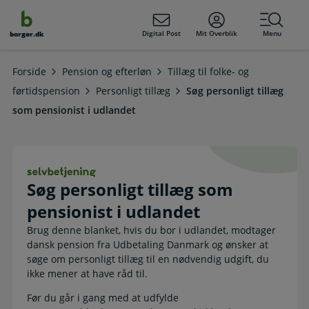
dens
hold
Digital Post
Mit Overblik
Menu
borger.dk
Forside
Pension og efterløn
Tillæg til folke- og
førtidspension
Personligt tillæg
Søg personligt tillæg
som pensionist i udlandet
Søg personligt tillæg som pensionist
Søg personligt tillæg som
pensionist i udlandet
Brug denne blanket, hvis du bor i udlandet, modtager
dansk pension fra Udbetaling Danmark og ønsker at
søge om personligt tillæg til en nødvendig udgift, du
ikke mener at have råd til.
Før du går i gang med at udfylde