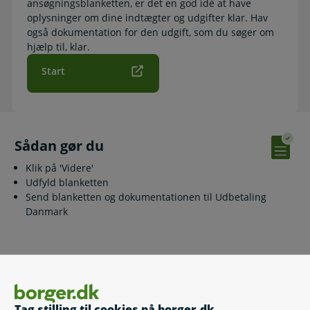
ansøgningsblanketten, er det en god idé at have
oplysninger om dine indtægter og udgifter klar. Hav
også dokumentation for den udgift, som du søger om
hjælp til, klar.
Start
Sådan gør du
Klik på 'Videre'
Udfyld blanketten
Send blanketten og dokumentationen til Udbetaling
Danmark
Relaterede emner
Mediecheck
Tag stilling til cookies på borger.dk