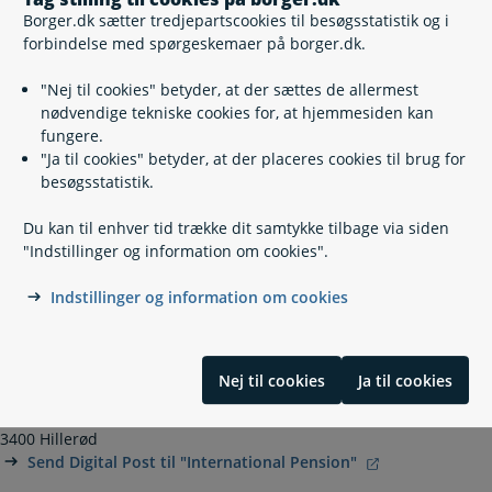
Varmetillæg
Borger.dk sætter tredjepartscookies til besøgsstatistik og i
Helbredstillæg
forbindelse med spørgeskemaer på borger.dk.
Personligt tillæg
Din personlige tillægsprocent
"Nej til cookies" betyder, at der sættes de allermest
Bistands- og plejetillæg
nødvendige tekniske cookies for, at hjemmesiden kan
Ekstra økonomisk støtte til modtagere af ældrecheck
fungere.
for 2023
"Ja til cookies" betyder, at der placeres cookies til brug for
besøgsstatistik.
Du kan til enhver tid trække dit samtykke tilbage via siden
"Indstillinger og information om cookies".
Kontakt
Indstillinger og information om cookies
Udbetaling Danmark, International Pension
70 12 80 55
(
Telefontid
)
Nej til cookies
Ja til cookies
intpension@atp.dk
Kongens Vænge 8
3400 Hillerød
Send Digital Post til "International Pension"