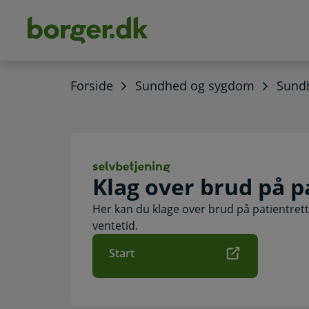
dens
hold
Forside
Sundhed og sygdom
Sundh
Klag over brud p
Klag over brud på p
Her kan du klage over brud på patientretti
ventetid.
Start