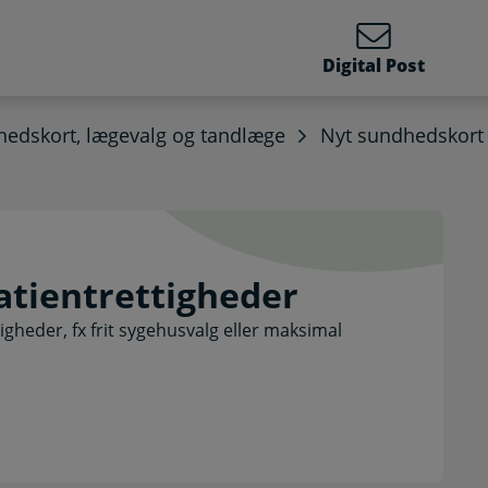
Digital Post
edskort, lægevalg og tandlæge
Nyt sundhedskort
å patientrettigheder. Se
atientrettigheder
gheder, fx frit sygehusvalg eller maksimal