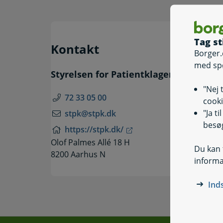
Tag st
Kontakt
Borger.
med sp
Styrelsen for Patientklager
"Nej 
72 33 05 00
cooki
"Ja t
stpk@stpk.dk
besøg
https://stpk.dk/
Olof Palmes Allé 18 H
Du kan t
8200 Aarhus N
informa
Ind