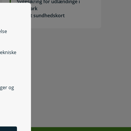
Sygesikring for udlændinge i
Danmark
Særligt sundhedskort
else
tekniske
nger og