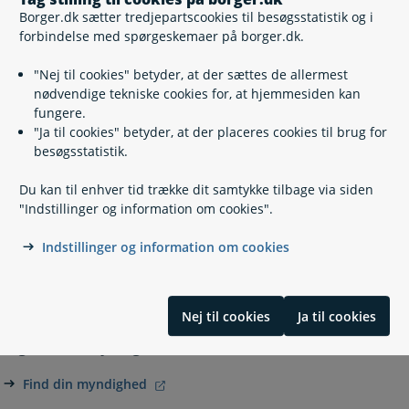
Relaterede emner
Borger.dk sætter tredjepartscookies til besøgsstatistik og i
forbindelse med spørgeskemaer på borger.dk.
Dødsfald
"Nej til cookies" betyder, at der sættes de allermest
Begravelse eller bisættelse
nødvendige tekniske cookies for, at hjemmesiden kan
Begravelseshjælp
fungere.
Begravelsespladser
"Ja til cookies" betyder, at der placeres cookies til brug for
Efterlevelseshjælp
besøgsstatistik.
Dødsfald i udlandet
Sorgorlov
Du kan til enhver tid trække dit samtykke tilbage via siden
Tilskud til rejseudgifter til, fra og i Grønland ved
"Indstillinger og information om cookies".
dødsfald eller alvorlig sygdom i familien
Indstillinger og information om cookies
Kontakt
Nej til cookies
Ja til cookies
Begravelsesmyndigheden
Find din myndighed