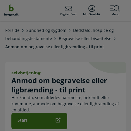
dens
hold
Digital Post
Mit Overblik
Menu
borger.dk
Forside
Sundhed og sygdom
Dødsfald, hospice og
behandlingstestamente
Begravelse eller bisættelse
Anmod om begravelse eller ligbrænding - til print
Anmod om begravelse eller ligbrændin
Anmod om begravelse eller
ligbrænding - til print
Her kan du, som afdødes nærmeste, bekendt eller
kommune, anmode om begravelse eller ligbrænding af
en afdød.
Start