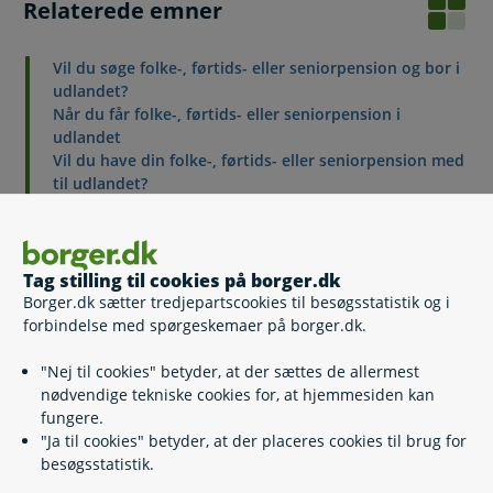
Relaterede emner
Vil du søge folke-, førtids- eller seniorpension og bor i
udlandet?
Når du får folke-, førtids- eller seniorpension i
udlandet
Vil du have din folke-, førtids- eller seniorpension med
til udlandet?
Pensionister på udlandsrejse
Pensionist i udlandet og sygesikring
Tag stilling til cookies på borger.dk
Borger.dk sætter tredjepartscookies til besøgsstatistik og i
forbindelse med spørgeskemaer på borger.dk.
Kontakt
"Nej til cookies" betyder, at der sættes de allermest
Udbetaling Danmark, International Pension
nødvendige tekniske cookies for, at hjemmesiden kan
fungere.
70 12 80 55
(
Telefontid
)
"Ja til cookies" betyder, at der placeres cookies til brug for
besøgsstatistik.
intpension@atp.dk
Kongens Vænge 8