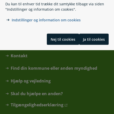
Du kan til enhver tid trække dit samtykke tilbage via siden
3400 Hillerød
"Indstillinger og information om cookies".
Send Digital Post til "International Pension"
Indstillinger og information om cookies
Nej til cookies
Ja til cookies
Kontakt
Find din kommune eller anden myndighed
Hjælp og vejledning
Skal du hjælpe en anden?
Tilgængelighedserklæring