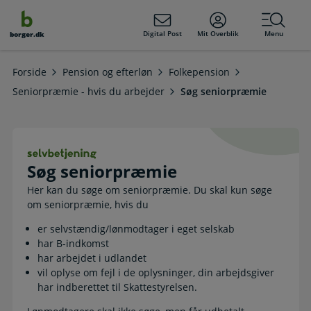
dens
hold
Digital Post
Mit Overblik
Menu
borger.dk
Forside
Pension og efterløn
Folkepension
Seniorpræmie - hvis du arbejder
Søg seniorpræmie
Søg seniorpræmie. Selvbetjening
Søg seniorpræmie
Her kan du søge om seniorpræmie. Du skal kun søge
om seniorpræmie, hvis du
er selvstændig/lønmodtager i eget selskab
har B-indkomst
har arbejdet i udlandet
vil oplyse om fejl i de oplysninger, din arbejdsgiver
har indberettet til Skattestyrelsen.