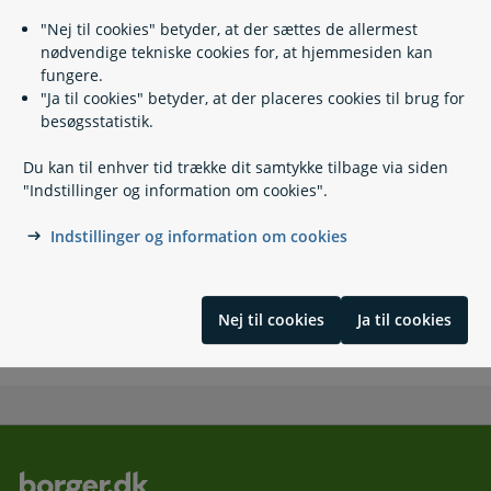
Når du får folkepension
"Nej til cookies" betyder, at der sættes de allermest
Udskudt pension
nødvendige tekniske cookies for, at hjemmesiden kan
Seniorpræmie - hvis du arbejder
fungere.
Ældrecheck
"Ja til cookies" betyder, at der placeres cookies til brug for
besøgsstatistik.
Du kan til enhver tid trække dit samtykke tilbage via siden
Kontakt
"Indstillinger og information om cookies".
Udbetaling Danmark, Seniorpræmie
Indstillinger og information om cookies
70 12 90 00
(
Telefontid
)
Kongens Vænge 8
3400 Hillerød
Nej til cookies
Ja til cookies
Send Digital Post til "Seniorpræmie"