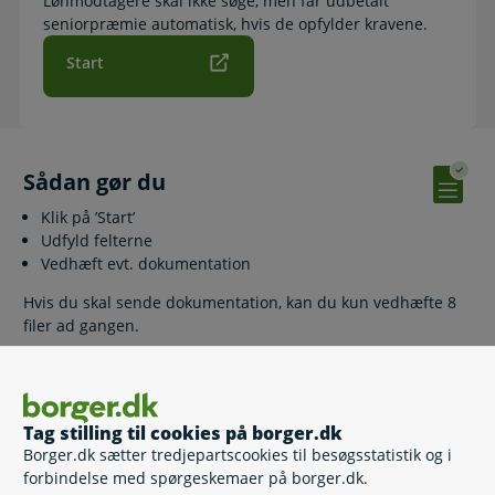
Lønmodtagere skal ikke søge, men får udbetalt
seniorpræmie automatisk, hvis de opfylder kravene.
Start
Sådan gør du
Klik på ’Start’
Udfyld felterne
Vedhæft evt. dokumentation
Hvis du skal sende dokumentation, kan du kun vedhæfte 8
filer ad gangen.
Relaterede emner
Tag stilling til cookies på borger.dk
Borger.dk sætter tredjepartscookies til besøgsstatistik og i
forbindelse med spørgeskemaer på borger.dk.
Før du går på folkepension