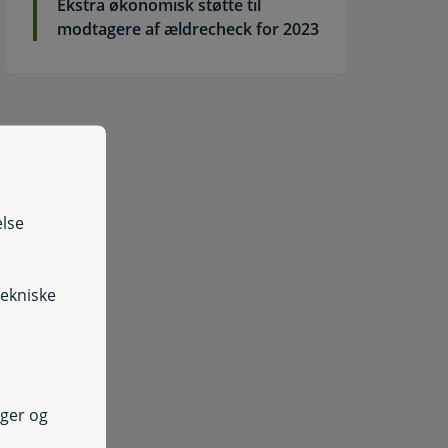
Ekstra økonomisk støtte til
modtagere af ældrecheck for 2023
else
tekniske
nger og