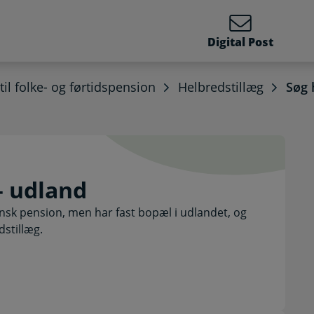
Digital Post
 til folke- og førtidspension
Helbredstillæg
Søg 
æg – udland. Selvbetjeni
– udland
sk pension, men har fast bopæl i udlandet, og
stillæg.