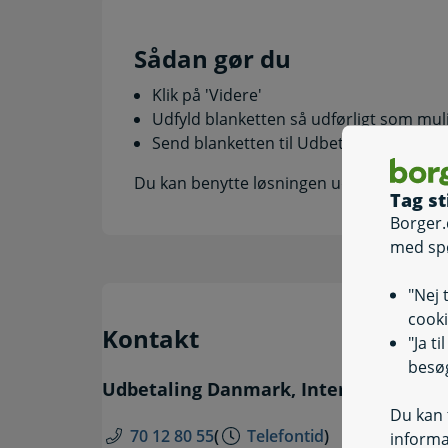
Sådan gør du
Klik på 'Videre'
Udfyld blanketten så udførligt som mul
Send blanketten til Udbetaling Danmar
Du kan benytte løsningen uden log-in.
Tag st
Borger.
med sp
"Nej 
cooki
Kontakt
"Ja t
besøg
Udbetaling Danmark, International P
Du kan t
70 12 80 55
(
Telefontid
)
informa