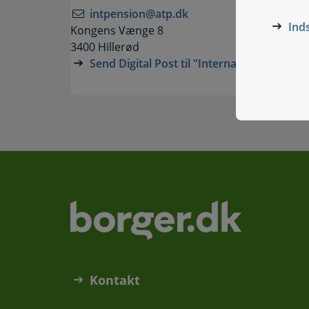
intpension@atp.dk
Ind
Kongens Vænge 8
3400 Hillerød
Send Digital Post til "International Pensio
Kontakt