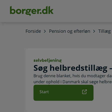
dens
hold
Forside
Pension og efterløn
Tillæg
Søg helbredstill
Søg helbredstillæg 
Brug denne blanket, hvis du modtager dan
under ophold i Danmark skal søge helbred
Start