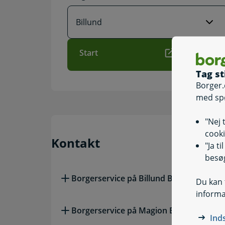
Start
Tag st
Borger.
med sp
"Nej 
cooki
Kontakt
"Ja t
besøg
Borgerservice på Billund Bibliotek
Du kan t
informa
Borgerservice på Magion Biblioteket
Ind