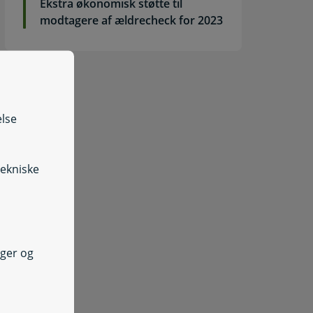
Ekstra økonomisk støtte til
modtagere af ældrecheck for 2023
else
tekniske
nger og