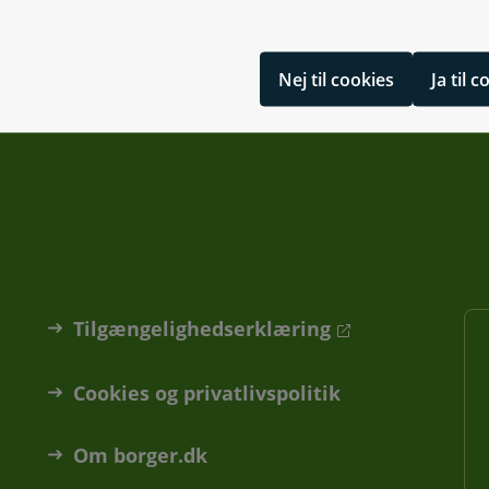
Nej til cookies
Ja til 
Tilgængelighedserklæring
Cookies og privatlivspolitik
Om borger.dk