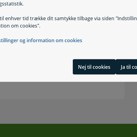
lter i selvbetjeningsløsningen
sstatistik.
k først har modtaget dine oplysninger, når du
il enhver tid trække dit samtykke tilbage via siden "Indstilli
gen tilsendt.
tion om cookies".
stillinger og information om cookies
Nej til cookies
Ja til 