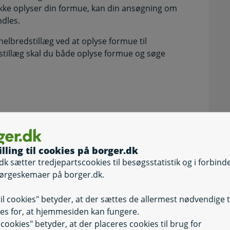
kke oplyser din formue, kan din ansøgning om
dles.
lbredstillæg ved at oplyse formue til
stillæg skal du både oplyse formue og søge
illing til cookies på borger.dk
dk sætter tredjepartscookies til besøgsstatistik og i forbind
ørgeskemaer på borger.dk.
til cookies" betyder, at der sættes de allermest nødvendige 
es for, at hjemmesiden kan fungere.
il cookies" betyder, at der placeres cookies til brug for