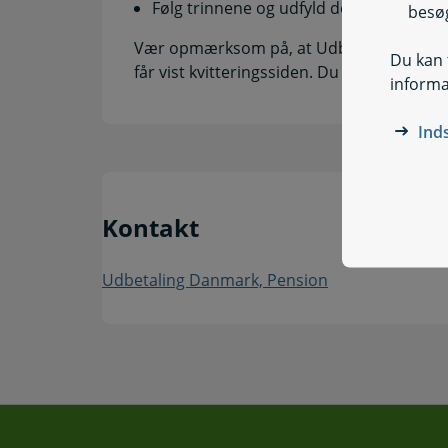
Følg trinnene og udfyld de relevante fe
besøg
Vær opmærksom på, at Udbetaling Danmar
Du kan t
får vist kvitteringssiden. Du vil få kvitterin
informa
Ind
Kontakt
Udbetaling Danmark, Pension