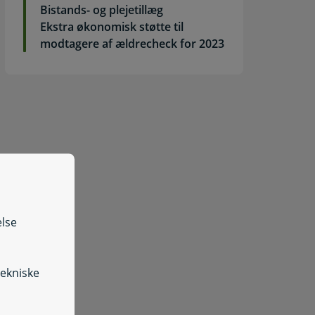
Bistands- og plejetillæg
Ekstra økonomisk støtte til
modtagere af ældrecheck for 2023
else
tekniske