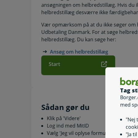
ansøgningen om helbredstillæg. Hvis du i
helbredstillæg desværre ikke færdigbehan
Vær opmærksom på at du ikke søger om he
Udbetaling Danmark. For at søge helbred
helbredstillæg. Du kan søge her:
Ansøg om helbredstillæg
Start
Tag st
Borger.
med sp
Sådan gør du
Klik på 'Videre'
"Nej 
Log ind med MitID
cooki
Vælg 'Jeg vil oplyse formue'
"Ja t