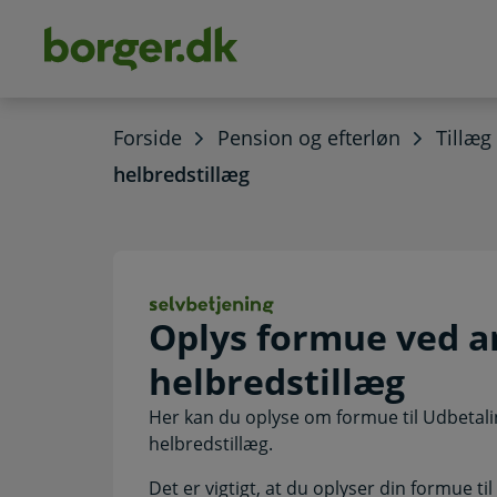
dens
hold
Forside
Pension og efterløn
Tillæg
helbredstillæg
Oplys formue ved
Oplys formue ved 
helbredstillæg
Her kan du oplyse om formue til Udbetal
helbredstillæg.
Det er vigtigt, at du oplyser din formue t