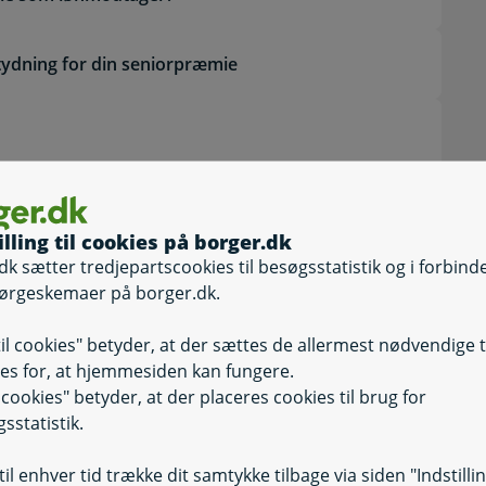
tydning for din seniorpræmie
illing til cookies på borger.dk
dk sætter tredjepartscookies til besøgsstatistik og i forbind
ørgeskemaer på borger.dk.
er lønmodtager i eget selska
odtager i eget selskab
til cookies" betyder, at der sættes de allermest nødvendige 
es for, at hjemmesiden kan fungere.
 selvstændig eller
il cookies" betyder, at der placeres cookies til brug for
Selvbetjening
Selvbetjening, 
sstatistik.
il enhver tid trække dit samtykke tilbage via siden "Indstilli
?