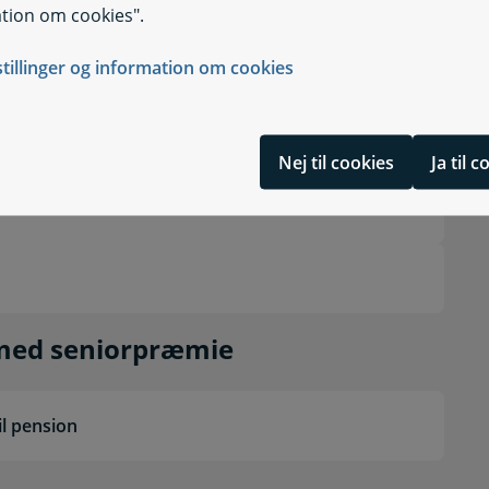
tion om cookies".
stillinger og information om cookies
Nej til cookies
Ja til 
n hjælper du en anden med 
 med seniorpræmie
il pension