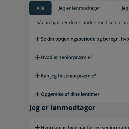
Alle
Jeg er lønmodtager
Jeg
Valgt
Sådan hjælper du en anden med seniorp
Læs mere om emnet
Se din optjeningsperiode og beregn, hv
Hvad er seniorpræmie?
Kan jeg få seniorpræmie?
Opgørelse af dine løntimer
Jeg er lønmodtager
Jeg er lønmodtager
Hvordan og hvornår får jeg seniorpræ