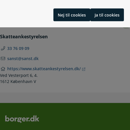
Nej til cookies
Ja til cookies
Kontakt
Skatteankestyrelsen
33 76 09 09
sanst@sanst.dk
https://www.skatteankestyrelsen.dk/
Ved Vesterport 6, 4.
1612 København V