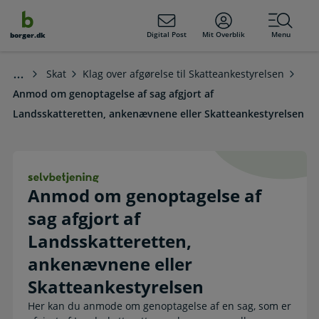
dens
hold
Digital Post
Mit Overblik
Menu
borger.dk
Skat
Klag over afgørelse til Skatteankestyrelsen
Anmod om genoptagelse af sag afgjort af
Landsskatteretten, ankenævnene eller Skatteankestyrelsen
Anmod om genoptagelse af sag afgj
Anmod om genoptagelse af
sag afgjort af
Landsskatteretten,
ankenævnene eller
Skatteankestyrelsen
Her kan du anmode om genoptagelse af en sag, som er