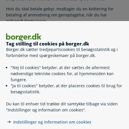
Hvis du skal betale gebyr, modtager du en kvittering for
betaling af anmodning om genoptagelse, når du har
indsendt formularen.
Efter ca. en uge modtager du i Digital Post et
kvitteringsbrev med et nyt sagsnummer.
Tag stilling til cookies på borger.dk
Borger.dk sætter tredjepartscookies til besøgsstatistik og i
forbindelse med spørgeskemaer på borger.dk.
Relaterede emner
"Nej til cookies" betyder, at der sættes de allermest
nødvendige tekniske cookies for, at hjemmesiden kan
Betale restskat
fungere.
Ejendomsvurdering og boligskatter
"Ja til cookies" betyder, at der placeres cookies til brug for
Forskudsopgørelse
besøgsstatistik.
Fradrag
Klag over afgørelse til Skatteankestyrelsen
Du kan til enhver tid trække dit samtykke tilbage via siden
Penge tilbage i skat
"Indstillinger og information om cookies".
Skat af pension og efterløn
Skattekort, bikort og frikort
Indstillinger og information om cookies
Årsopgørelse