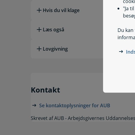
cooki
"Ja t
Hvis du vil klage
besøg
Læs også
Du kan t
informa
Lovgivning
Ind
Kontakt
Se kontaktoplysninger for AUB
Skrevet af AUB - Arbejdsgivernes Uddannelse