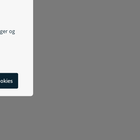
nger og
cookies