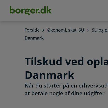
dens
hold
Forside
Økonomi, skat, SU
SU og 
Danmark
Tilskud ved opl
Danmark
Når du starter på en erhvervsu
at betale nogle af dine udgifter