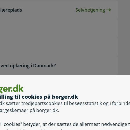
d læreplads
Selvbetjening
Selvbetjening, Sø
kud ved oplæring i Danmark?
illing til cookies på borger.dk
dk sætter tredjepartscookies til besøgsstatistik og i forbind
ørgeskemaer på borger.dk.
til cookies" betyder, at der sættes de allermest nødvendige 