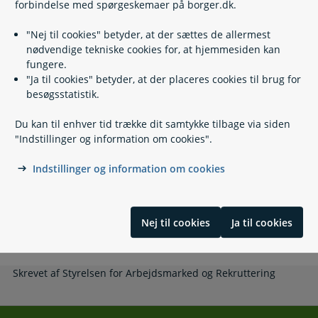
forbindelse med spørgeskemaer på borger.dk.
Hvis du vil klage
"Nej til cookies" betyder, at der sættes de allermest
nødvendige tekniske cookies for, at hjemmesiden kan
fungere.
Lovgivning
"Ja til cookies" betyder, at der placeres cookies til brug for
besøgsstatistik.
Læs også
Du kan til enhver tid trække dit samtykke tilbage via siden
"Indstillinger og information om cookies".
Indstillinger og information om cookies
Relaterede emner
Ejendomsvurdering og boligskatter
Nej til cookies
Ja til cookies
Børne- og ungeydelse
Skrevet af Styrelsen for Arbejdsmarked og Rekruttering