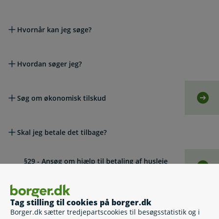
Hvornår kan jeg søge?
Hvordan søger jeg?
Søg om økonomisk tilskud
Selv
Skal jeg betale det tilbage?
§29 - Ansøg om hjælp til betaling af husleje
Selv
under indsættelse
Tilskud til tandpleje
Tag stilling til cookies på borger.dk
Borger.dk sætter tredjepartscookies til besøgsstatistik og i