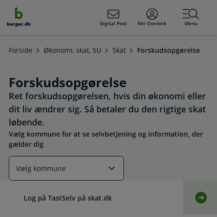
dens
hold
Digital Post
Mit Overblik
Menu
borger.dk
Forside
Økonomi, skat, SU
Skat
Forskudsopgørelse
Forskudsopgørelse
Ret forskudsopgørelsen, hvis din økonomi eller
dit liv ændrer sig. Så betaler du den rigtige skat
løbende.
Vælg kommune for at se selvbetjening og information, der
gælder dig
Læs mere om emnet
Log på TastSelv på skat.dk
Selv