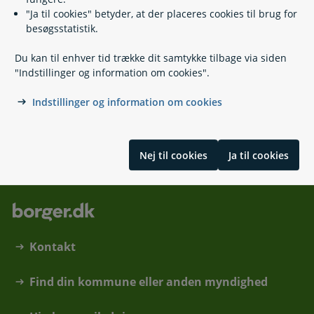
Ejendomsvurdering og boligskatter
"Ja til cookies" betyder, at der placeres cookies til brug for
Fradrag
besøgsstatistik.
Klag over afgørelse til Skatteankestyrelsen
Penge tilbage i skat
Du kan til enhver tid trække dit samtykke tilbage via siden
Skat af pension og efterløn
"Indstillinger og information om cookies".
Skattekort, bikort og frikort
Årsopgørelse
Indstillinger og information om cookies
Skrevet af Skattestyrelsen
Nej til cookies
Ja til cookies
Kontakt
Find din kommune eller anden myndighed