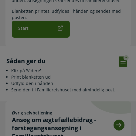
anden. Ansøgningen skal sendes til Familieretshuset.
Blanketten printes, udfyldes i hånden og sendes med
posten.
Start
Sådan gør du
Klik på 'Videre'
Print blanketten ud
Udfyld den i hånden
Send den til Familieretshuset med almindelig post.
Øvrig selvbetjening
Ansøg om ægtefællebidrag - førstegangsansøgning i Familie
Ansøg om ægtefællebidrag -
førstegangsansøgning i