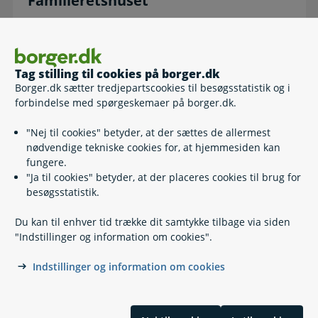
Familieretshuset
Relaterede emner
Tag stilling til cookies på borger.dk
Borger.dk sætter tredjepartscookies til besøgsstatistik og i
Børnesagkyndig rådgivning
forbindelse med spørgeskemaer på borger.dk.
Hvis dine forældre skal skilles
Hvor skal barnet bo?
"Nej til cookies" betyder, at der sættes de allermest
Konfliktmægling
nødvendige tekniske cookies for, at hjemmesiden kan
Skilsmisse og pension
fungere.
Separation og skilsmisse
"Ja til cookies" betyder, at der placeres cookies til brug for
Samvær
besøgsstatistik.
Forældremyndighed
Børnebidrag
Du kan til enhver tid trække dit samtykke tilbage via siden
Bidrag ved fødsel og navngivning
"Indstillinger og information om cookies".
Konfirmations- og beklædningsbidrag
Uddannelsesbidrag
Indstillinger og information om cookies
Ægtefællebidrag