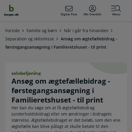
dens
hold
Digital Post
Mit Overblik
Menu
borger.dk
Forside
Familie og børn
Når I går fra hinanden
Separation og skilsmisse
Ansøg om ægtefællebidrag -
førstegangsansøgning i Familieretshuset - til print
Ansøg om ægtefællebidrag - førstega
Ansøg om ægtefællebidrag -
førstegangsansøgning i
Familieretshuset - til print
Her kan du søge om at få ægtefællebidrag
(underholdsbidrag) eller om ændringer i bidragets
størrelse. Ægtefællebidraget er det beløb, som den ene
ægtefælle kan blive pålagt at skulle betale til den