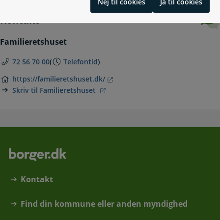
Nej til cookies
Ja til cookies
Kontakt
Familieretshuset
72 56 70 00
(
Telefontid
)
https://familieretshuset.dk/
Skriv til Familieretshuset
Kontakt
Find din kommune eller anden myndighed