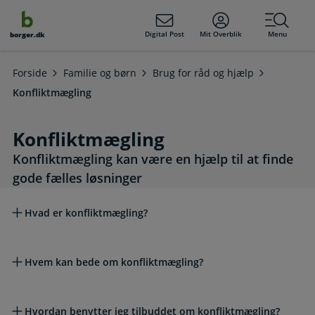
dens
hold
Digital Post
Mit Overblik
Menu
borger.dk
Forside
Familie og børn
Brug for råd og hjælp
Konfliktmægling
Konfliktmægling
Konfliktmægling kan være en hjælp til at finde
gode fælles løsninger
Læs mere om emnet
Hvad er konfliktmægling?
Hvem kan bede om konfliktmægling?
Hvordan benytter jeg tilbuddet om konfliktmægling?