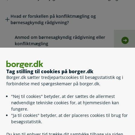
Hvad er forskellen på konfliktmægling og
børnesagkyndig rådgivning?
Anmod om børnesagkyndig rådgivning eller
Selv
konfliktmægling
Lovgivning
Tag stilling til cookies på borger.dk
Borger.dk sætter tredjepartscookies til besøgsstatistik og i
Læs også
forbindelse med spørgeskemaer på borger.dk.
"Nej til cookies" betyder, at der sættes de allermest
nødvendige tekniske cookies for, at hjemmesiden kan
Relaterede emner
fungere.
"Ja til cookies" betyder, at der placeres cookies til brug for
besøgsstatistik.
Familierådgivning og akut hjælp
Du kan til enhver tid trække dit samtykke tilbage via siden