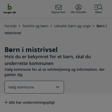
dens
hold
Digital Post
Mit Overblik
Menu
borger.dk
Forside
Familie og børn
Udsatte børn og unge
Børn i
mistrivsel
Børn i mistrivsel
Hvis du er bekymret for et barn, skal du
underrette kommunen
Vælg kommune for at se selvbetjening og information, der
gælder dig
Læs mere om emnet
Alle har underretningspligt