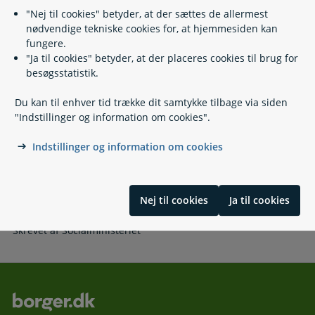
Lovgivning
"Nej til cookies" betyder, at der sættes de allermest
nødvendige tekniske cookies for, at hjemmesiden kan
fungere.
Læs også
"Ja til cookies" betyder, at der placeres cookies til brug for
besøgsstatistik.
Du kan til enhver tid trække dit samtykke tilbage via siden
Relaterede emner
"Indstillinger og information om cookies".
Børn med handicap
Indstillinger og information om cookies
Støtte til udsatte børn og unge
Anbringelse af børn og unge uden for hjemmet
Godkendelse som plejefamilie
Nej til cookies
Ja til cookies
Skrevet af Socialministeriet