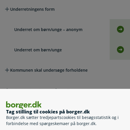
Underretningens form
Underret om børn/unge – anonym
Selv
Underret om børn/unge
Selv
Kommunen skal undersøge forholdene
Ankestyrelsen kan også handle
Rådgivning om underretning
Tag stilling til cookies på borger.dk
Borger.dk sætter tredjepartscookies til besøgsstatistik og i
forbindelse med spørgeskemaer på borger.dk.