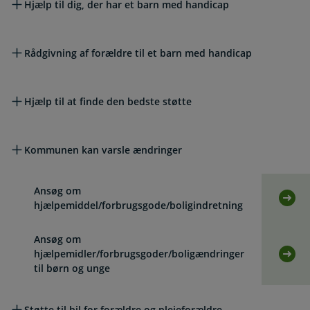
Hjælp til dig, der har et barn med handicap
Rådgivning af forældre til et barn med handicap
Hjælp til at finde den bedste støtte
Kommunen kan varsle ændringer
Ansøg om
Selv
hjælpemiddel/forbrugsgode/boligindretning
Ansøg om
hjælpemidler/forbrugsgoder/boligændringer
Selv
til børn og unge
Støtte til bil for forældre og plejeforældre