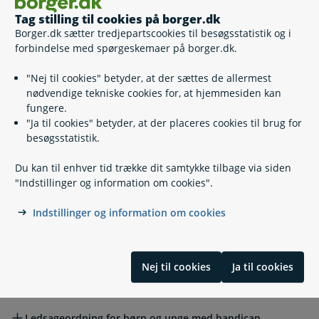
Erklæring om oplysningspligt
Tag stilling til cookies på borger.dk
(kompensationsydelse, tabt
Borger.dk sætter tredjepartscookies til besøgsstatistik og i
Selv
arbejdsfortjeneste, særlig supplerende ydelse)
forbindelse med spørgeskemaer på borger.dk.
Pasning, træning, ledsageordning
Pasning, træning, ledsageordning
"Nej til cookies" betyder, at der sættes de allermest
nødvendige tekniske cookies for, at hjemmesiden kan
fungere.
Dagtilbud til børn med handicap
"Ja til cookies" betyder, at der placeres cookies til brug for
besøgsstatistik.
Du kan til enhver tid trække dit samtykke tilbage via siden
Døgn- og aflastningstilbud til børn med handicap
"Indstillinger og information om cookies".
Indstillinger og information om cookies
Hjemmetræning af børn og unge med særlige behov
Nej til cookies
Ja til cookies
Pasning af barn med alvorlig sygdom eller handicap
Ledsageordning for børn og unge med handicap