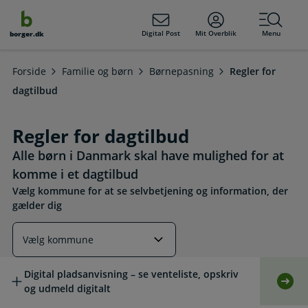
dens
hold
Digital Post
Mit Overblik
Menu
borger.dk
Forside
Familie og børn
Børnepasning
Regler for
dagtilbud
Regler for dagtilbud
Alle børn i Danmark skal have mulighed for at
komme i et dagtilbud
Vælg kommune for at se selvbetjening og information, der
gælder dig
Læs mere om emnet
Digital pladsanvisning – se venteliste, opskriv
Selv
og udmeld digitalt