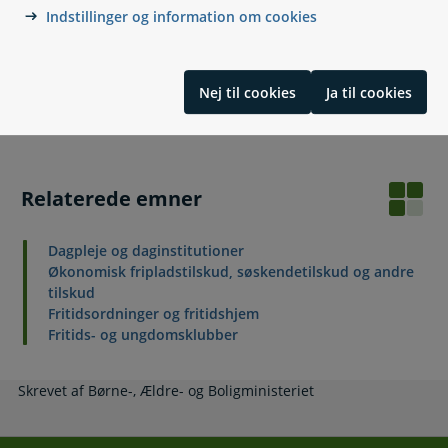
Indstillinger og information om cookies
Lovgivning
Nej til cookies
Ja til cookies
Læs også
Relaterede emner
Dagpleje og daginstitutioner
Økonomisk fripladstilskud, søskendetilskud og andre
tilskud
Fritidsordninger og fritidshjem
Fritids- og ungdomsklubber
Skrevet af Børne-, Ældre- og Boligministeriet