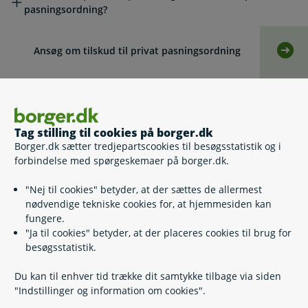
pasningsordning?
Ansøg om tilskud til privat pasningsordning
Selv
Ansøg om tilskud til pasning af egne børn
Selv
Tag stilling til cookies på borger.dk
Supplerende oplysninger til ansøgning om
Borger.dk sætter tredjepartscookies til besøgsstatistik og i
Selv
privat pasning
forbindelse med spørgeskemaer på borger.dk.
"Nej til cookies" betyder, at der sættes de allermest
Krav til dagtilbud
nødvendige tekniske cookies for, at hjemmesiden kan
fungere.
"Ja til cookies" betyder, at der placeres cookies til brug for
Forældreindflydelse på dagtilbud
besøgsstatistik.
Du kan til enhver tid trække dit samtykke tilbage via siden
"Indstillinger og information om cookies".
Hvis du vil klage over dagtilbud