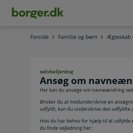
dens
hold
Forside
Familie og børn
Ægteskab 
Ansøg om navneæ
Ansøg om navneænd
Her kan du ansøge om navneændring ved 
Ønsker du at medunderskrive en ansøgnin
udfyldt, kan du underskrive den udfyldte
Hvis du har behov for hjælp til at udfyl
du finde vejledning her: