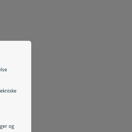
else
tekniske
nger og