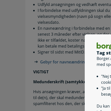
Udfyld ansøgningen og vedhæft eventue
I forbindelse med udfyldningen skal du 
vielsesmyndigheden (navn på sogn elle
vielsesdato.
En navneændring i forbindelse med en vi
senest 3 måneder efter vielsen, og der
ikke er tilfældet, koster navneændringe
kan betale med betalingskort. Alternati
Signer til sidst med MitID.
Tag st
Borger.
Gebyr for navneændring, sådan betal
med sp
VIGTIGT
"Nej 
Medunderskrift (samtykke):
cooki
"Ja t
Hvis ansøgningen kræver, at en eller fler
besøg
til de(n), der skal medunderskrive. Vær 
spamfilteret hos den, der skal medunders
Du kan t