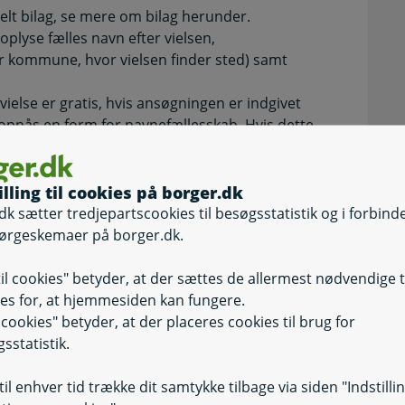
lt bilag, se mere om bilag herunder.
oplyse fælles navn efter vielsen,
r kommune, hvor vielsen finder sted) samt
else er gratis, hvis ansøgningen er indgivet
 opnås en form for navnefællesskab. Hvis dette
n 646,37 kr. (2026) i administrationsgebyr. Du
vt med girokort via netbank.
illing til cookies på borger.dk
dk sætter tredjepartscookies til besøgsstatistik og i forbind
er du via netbank
ørgeskemaer på borger.dk.
til cookies" betyder, at der sættes de allermest nødvendige 
es for, at hjemmesiden kan fungere.
il cookies" betyder, at der placeres cookies til brug for
e skal medunderskrive, sender systemet en mail
sstatistik.
opmærksom på om e-mailen er endt i
krive (samtykke).
il enhver tid trække dit samtykke tilbage via siden "Indstilli