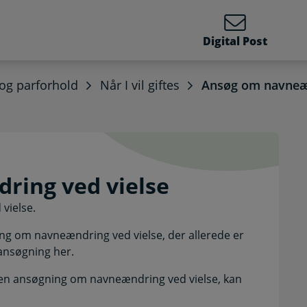
Digital Post
og parforhold
Når I vil giftes
Ansøg om navneæn
ndring ved vielse. Selv
ring ved vielse
vielse.
g om navneændring ved vielse, der allerede er
 ansøgning her.
de en ansøgning om navneændring ved vielse, kan