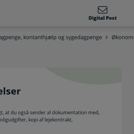
Digital Post
agpenge, kontanthjælp og sygedagpenge
Økonomi
delser. Selvbetjening
elser
igt, at du også sender al dokumentation med,
ligudgifter, kopi af lejekontrakt,