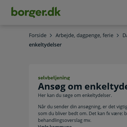
dens
hold
Forside
Arbejde, dagpenge, ferie
D
enkeltydelser
Ansøg om enkelty
Ansøg om enkeltyd
Her kan du søge om enkeltydelser.
Når du sender din ansøgning, er det vigt
som du bliver bedt om. Det kan fx være: bo
behandlingsoverslag mv.