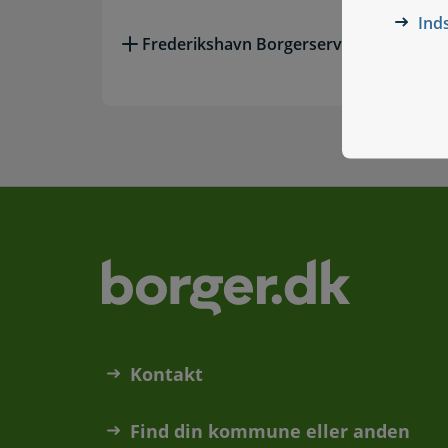
Ind
Frederikshavn Borgerservice - Sæby
Kontakt
Find din kommune eller anden