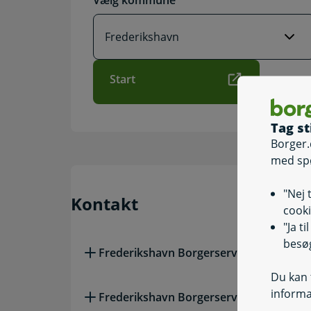
Vælg kommune
Start
Tag st
Borger.
med sp
"Nej 
Kontakt
cooki
"Ja t
besøg
Frederikshavn Borgerservice - Frederik
Du kan t
informa
Frederikshavn Borgerservice - Skagen