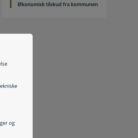
Økonomisk tilskud fra kommunen
else
tekniske
nger og