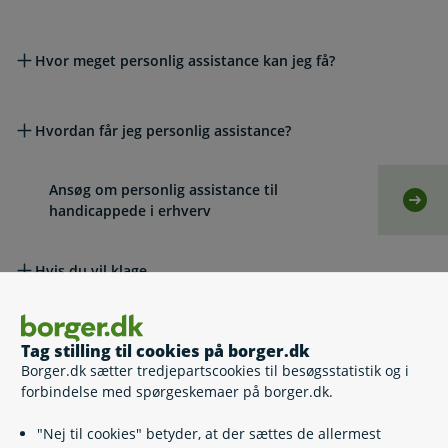
Hvor meget personlig assistance kan jeg få?
Hvordan får jeg personlig assistance?
Ansøg om personlig assistance til
Selv
handicappede i erhverv
Hvis du vil klage
Lovgivning
Tag stilling til cookies på borger.dk
Borger.dk sætter tredjepartscookies til besøgsstatistik og i
forbindelse med spørgeskemaer på borger.dk.
Læs også
"Nej til cookies" betyder, at der sættes de allermest