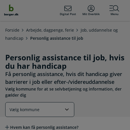
dens
hold
Digital Post
Mit Overblik
Menu
borger.dk
Forside
Arbejde, dagpenge, ferie
Job, uddannelse og
handicap
Personlig assistance til job
Personlig assistance til job, hvis
du har handicap
Få personlig assistance, hvis dit handicap giver
barrierer i job eller efter-/videreuddannelse
Vælg kommune for at se selvbetjening og information, der
gælder dig
Læs mere om emnet
Hvem kan få personlig assistance?