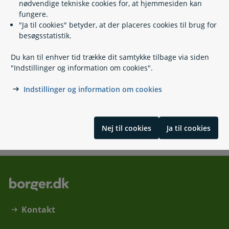
nødvendige tekniske cookies for, at hjemmesiden kan
fungere.
Relaterede emner
"Ja til cookies" betyder, at der placeres cookies til brug for
besøgsstatistik.
Fortrinsadgang til job, hvis du har handicap
Du kan til enhver tid trække dit samtykke tilbage via siden
Hjælpemidler til job, hvis du har handicap
"Indstillinger og information om cookies".
Løntilskud til nyuddannede med handicap -
isbryderordningen
Indstillinger og information om cookies
Mentorstøtte til job og uddannelse, hvis du har
handicap
Nej til cookies
Ja til cookies
Skrevet af Styrelsen for Arbejdsmarked og Rekruttering
Kontakt