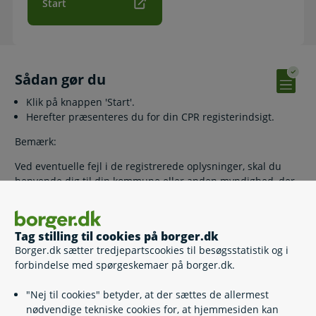
Start
Sådan gør du
Klik på knappen 'Start'.
Herefter præsenteres du for din CPR registerindsigt.
Bemærk:
Ved eventuelle fejl i de registrerede oplysninger, skal du
henvende dig til din kommune eller anden myndighed, der
har registreret oplysningen.
Find din kommune eller anden myndighed
Tag stilling til cookies på borger.dk
Borger.dk sætter tredjepartscookies til besøgsstatistik og i
forbindelse med spørgeskemaer på borger.dk.
Relaterede emner
"Nej til cookies" betyder, at der sættes de allermest
nødvendige tekniske cookies for, at hjemmesiden kan