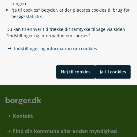
Det Centrale Personregister (CPR)
fungere.
Pensionistbevis og legitimationskort af plastik
"Ja til cookies" betyder, at der placeres cookies til brug for
Få indsigt i dine oplysninger
besøgsstatistik.
Registrering af forbrugeroplysninger
Registrering af særlige oplysninger
Du kan til enhver tid trække dit samtykke tilbage via siden
Regler for registrering
"Indstillinger og information om cookies".
Robinsonlisten - markedsføringsbeskyttelse
Navne- og adressebeskyttelse
Indstillinger og information om cookies
Navneregler
Fødselsregistrering
Nej til cookies
Ja til cookies
Kontakt
Find din kommune eller anden myndighed