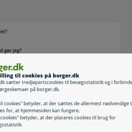
det?
d gør jeg?
illing til cookies på borger.dk
dk sætter tredjepartscookies til besøgsstatistik og i forbind
e kommune
ørgeskemaer på borger.dk.
til cookies" betyder, at der sættes de allermest nødvendige 
es for, at hjemmesiden kan fungere.
il cookies" betyder, at der placeres cookies til brug for
sstatistik.
Selvbetjening
Selvbetjening, An