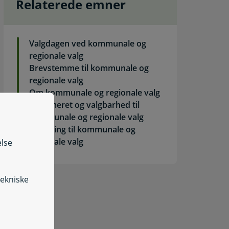
Relaterede emner
Valgdagen ved kommunale og
regionale valg
Brevstemme til kommunale og
regionale valg
Om kommunale og regionale valg
Stemmeret og valgbarhed til
kommunale og regionale valg
Opstilling til kommunale og
regionale valg
else
tekniske
meld flytning til folkeregistret