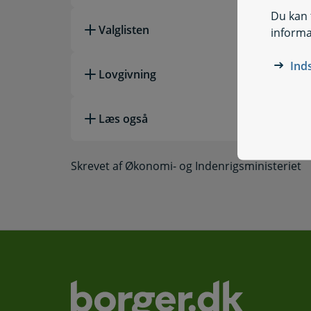
Du kan t
Valglisten
informa
Ind
Lovgivning
Læs også
Skrevet af Økonomi- og Indenrigsministeriet