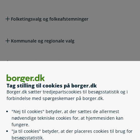
Folketingsvalg og folkeafstemninger
Kommunale og regionale valg
Europa-Parlamentsvalg
Lovgivning
Tag stilling til cookies på borger.dk
Borger.dk sætter tredjepartscookies til besøgsstatistik og i
forbindelse med spørgeskemaer på borger.dk.
Læs også
"Nej til cookies" betyder, at der sættes de allermest
nødvendige tekniske cookies for, at hjemmesiden kan
fungere.
"Ja til cookies" betyder, at der placeres cookies til brug for
Relaterede emner
besøgsstatistik.