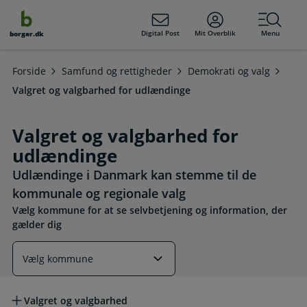
dens
hold
Digital Post
Mit Overblik
Menu
borger.dk
Forside
Samfund og rettigheder
Demokrati og valg
Valgret og valgbarhed for udlændinge
Valgret og valgbarhed for
udlændinge
Udlændinge i Danmark kan stemme til de
kommunale og regionale valg
Vælg kommune for at se selvbetjening og information, der
gælder dig
Læs mere om emnet
Valgret og valgbarhed