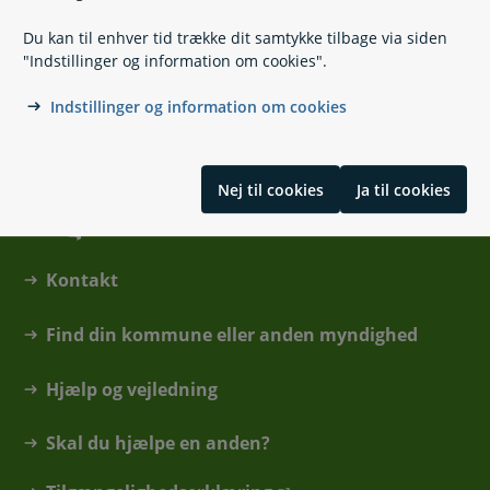
Om det danske valgsystem
Du kan til enhver tid trække dit samtykke tilbage via siden
Borgerforslag
"Indstillinger og information om cookies".
Indstillinger og information om cookies
Skrevet af Økonomi- og Indenrigsministeriet
Nej til cookies
Ja til cookies
Kontakt
Find din kommune eller anden myndighed
Hjælp og vejledning
Skal du hjælpe en anden?