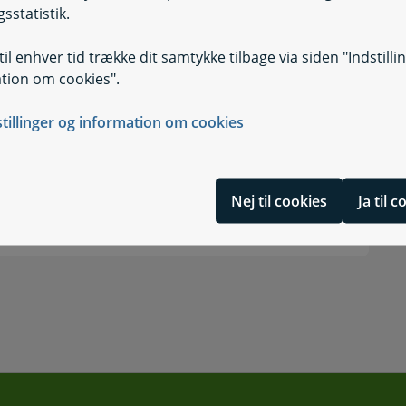
Selvbetjening, K
sstatistik.
ring
Selvbetjening
il enhver tid trække dit samtykke tilbage via siden "Indstilli
Selvbetjening, K
tion om cookies".
Selvbetjening
stillinger og information om cookies
Selvbetjening, K
Nej til cookies
Ja til 