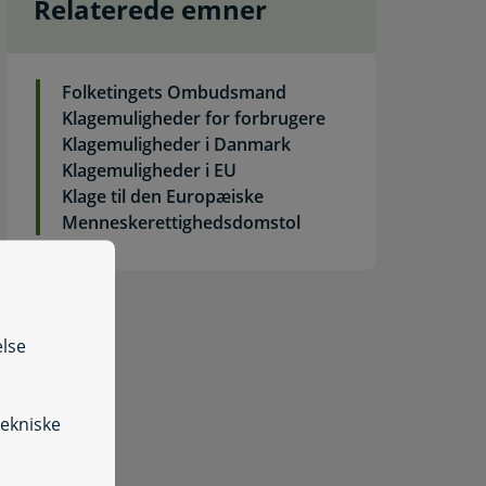
Relaterede emner
Folketingets Ombudsmand
Klagemuligheder for forbrugere
Klagemuligheder i Danmark
Klagemuligheder i EU
Klage til den Europæiske
Menneskerettighedsdomstol
else
Klag over fødevarer eller fødevarevirksomhed, herunder an
tekniske