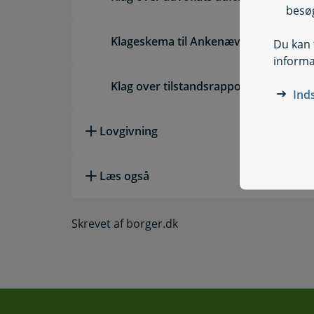
besøg
Klageskema til Ankenævnet for Forsik
Du kan t
informa
Klag over tilstandsrapport
Ind
Lovgivning
Læs også
Skrevet af borger.dk