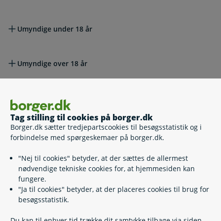
Umyndige under 18 år
Umyndige over 18 år
Lovgivning
Tag stilling til cookies på borger.dk
Borger.dk sætter tredjepartscookies til besøgsstatistik og i
Læs også
forbindelse med spørgeskemaer på borger.dk.
"Nej til cookies" betyder, at der sættes de allermest
nødvendige tekniske cookies for, at hjemmesiden kan
Relaterede emner
fungere.
"Ja til cookies" betyder, at der placeres cookies til brug for
Værgemål
besøgsstatistik.
Forældremyndighed
Du kan til enhver tid trække dit samtykke tilbage via siden