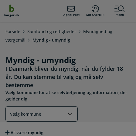
dens
hold
Digital Post
Mit Overblik
Menu
borger.dk
Forside
Samfund og rettigheder
Myndighed og
værgemål
Myndig - umyndig
Myndig - umyndig
I Danmark bliver du myndig, når du fylder 18
år. Du kan stemme til valg og må selv
bestemme
Vælg kommune for at se selvbetjening og information, der
gælder dig
Læs mere om emnet
At være myndig