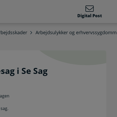
Digital Post
rbejdsskader
Arbejdsulykker og erhvervssygdomm
adesag i Se Sag. Selvbetj
sag i Se Sag
sagen
 sag.