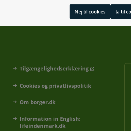
Nej til cookies
Ja til 
Tilgængelighedserklæring
Cookies og privatlivspolitik
Om borger.dk
Information in English:
lifeindenmark.dk