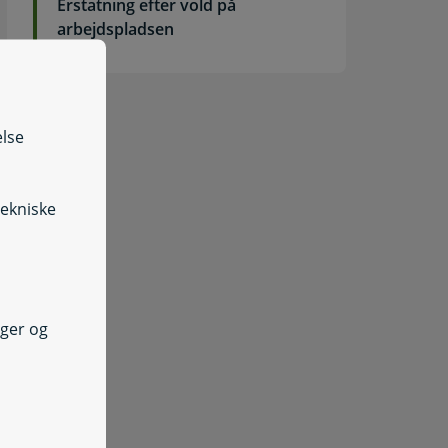
Erstatning efter vold på
arbejdspladsen
else
tekniske
nger og