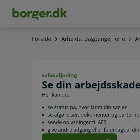
dens
hold
Forside
Arbejde, dagpenge, ferie
A
Se din arbejdssk
Se din arbejdsskade
Her kan du:
se status på, hvor langt din sag er
se afgørelser, dokumenter og parter i 
sende oplysninger til AES
give andre adgang eller fuldmagt til din