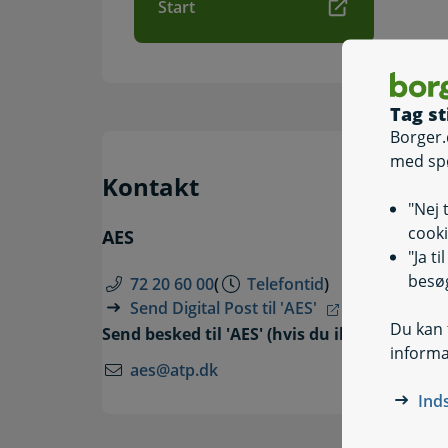
Start
Tag st
Borger.
med sp
Kontakt
"Nej 
cooki
AES
"Ja t
besøg
72 20 60 00
(
Telefontid
)
Send Digital Post til 'AES'
Du kan t
Send besked til 'AES' (hvis du ikke har MitID
informa
aes@atp.dk
Ind