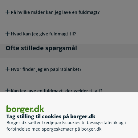
På hvilke måder kan jeg lave en fuldmagt?
Hvad kan jeg give fuldmagt til?
Ofte stillede spørgsmål
Ofte stillede spørgsmål
Hvor finder jeg en papirsblanket?
Kan jeg lave en fuldmagt, der gælder til alt?
Hvorfor kan jeg ikke få fuldmagt til en andens MitID?
Tag stilling til cookies på borger.dk
Borger.dk sætter tredjepartscookies til besøgsstatistik og i
Læs også
Læs også
forbindelse med spørgeskemaer på borger.dk.