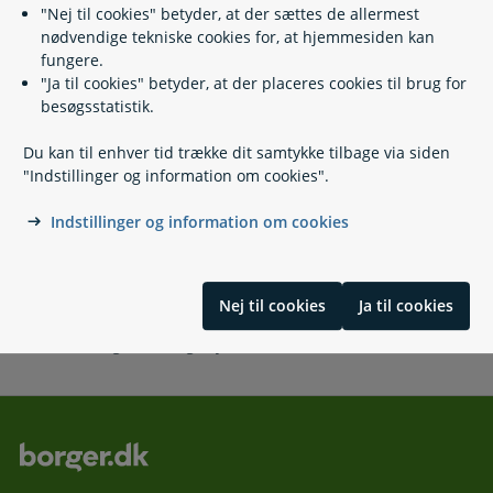
"Nej til cookies" betyder, at der sættes de allermest
Ofte anvendte fuldmagter
nødvendige tekniske cookies for, at hjemmesiden kan
fungere.
"Ja til cookies" betyder, at der placeres cookies til brug for
besøgsstatistik.
Lovgivning
Du kan til enhver tid trække dit samtykke tilbage via siden
"Indstillinger og information om cookies".
Relaterede emner
Indstillinger og information om cookies
Digital Fuldmagt-selvbetjeningen
Fremtidsfuldmagt
Nej til cookies
Ja til cookies
Skrevet af Digitaliseringsstyrelsen