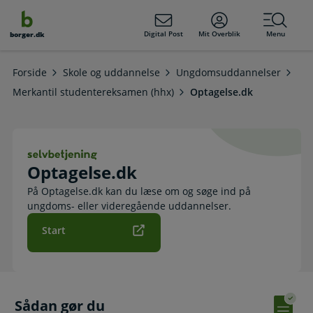
dens
hold
Digital Post
Mit Overblik
Menu
borger.dk
Forside
Skole og uddannelse
Ungdomsuddannelser
Merkantil studentereksamen (hhx)
Optagelse.dk
Optagelse.dk. Selvbetjening
Optagelse.dk
På Optagelse.dk kan du læse om og søge ind på
ungdoms- eller videregående uddannelser.
Start
Sådan gør du