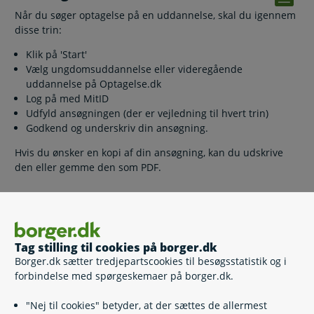
Når du søger optagelse på en uddannelse, skal du igennem
disse trin:
Klik på 'Start'
Vælg ungdomsuddannelse eller videregående
uddannelse på Optagelse.dk
Log på med MitID
Udfyld ansøgningen (der er vejledning til hvert trin)
Godkend og underskriv din ansøgning.
Hvis du ønsker en kopi af din ansøgning, kan du udskrive
den eller gemme den som PDF.
Relaterede emner
Tag stilling til cookies på borger.dk
Borger.dk sætter tredjepartscookies til besøgsstatistik og i
EUD-erhvervsuddannelser
forbindelse med spørgeskemaer på borger.dk.
Almen studentereksamen (stx)
Merkantil studentereksamen (hhx)
"Nej til cookies" betyder, at der sættes de allermest
Hf-eksamen (hf)