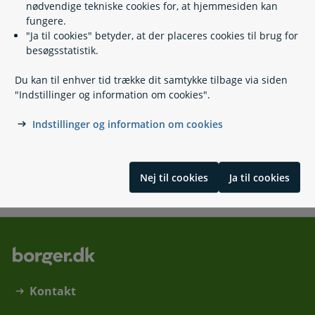
nødvendige tekniske cookies for, at hjemmesiden kan
Teknisk studentereksamen (htx)
fungere.
Særligt tilrettelagt ungdomsuddannelse (stu)
"Ja til cookies" betyder, at der placeres cookies til brug for
Forberedende grunduddannelse (FGU)
besøgsstatistik.
Du kan til enhver tid trække dit samtykke tilbage via siden
"Indstillinger og information om cookies".
Kontakt
Indstillinger og information om cookies
Styrelsen for It og Læring, support
70 21 21 51
(
Telefontid
)
Nej til cookies
Ja til cookies
Kontakt