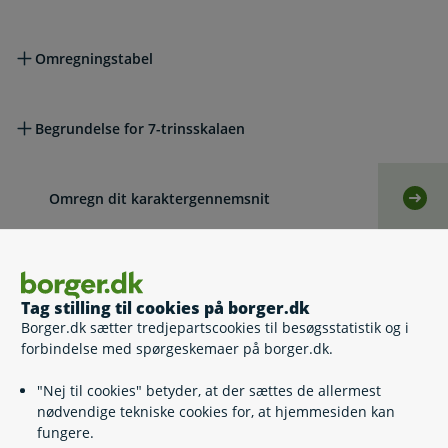
Omregningstabel
Begrundelse for 7-trinsskalaen
Omregn dit karaktergennemsnit
Selv
Hvis du vil klage
Tag stilling til cookies på borger.dk
Borger.dk sætter tredjepartscookies til besøgsstatistik og i
Lovgivning
forbindelse med spørgeskemaer på borger.dk.
"Nej til cookies" betyder, at der sættes de allermest
Læs også
nødvendige tekniske cookies for, at hjemmesiden kan
fungere.