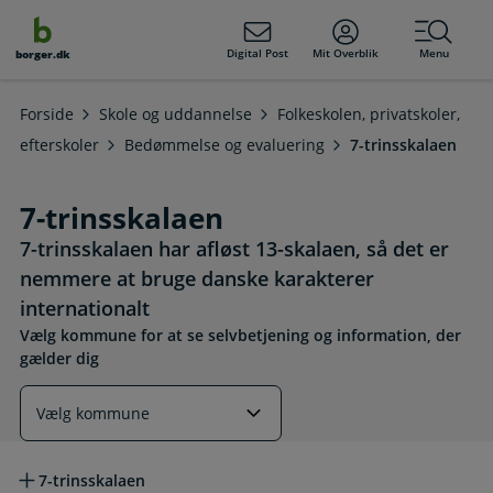
dens
hold
Digital Post
Mit Overblik
Menu
borger.dk
Forside
Skole og uddannelse
Folkeskolen, privatskoler,
efterskoler
Bedømmelse og evaluering
7-trinsskalaen
7-trinsskalaen
7-trinsskalaen har afløst 13-skalaen, så det er
nemmere at bruge danske karakterer
internationalt
Vælg kommune for at se selvbetjening og information, der
gælder dig
Læs mere om emnet
7-trinsskalaen