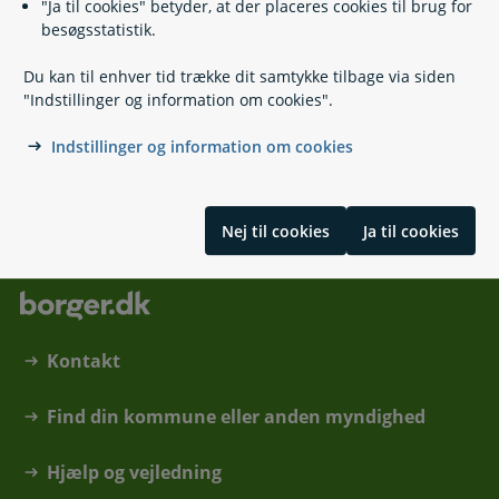
"Ja til cookies" betyder, at der placeres cookies til brug for
besøgsstatistik.
Relaterede emner
Du kan til enhver tid trække dit samtykke tilbage via siden
"Indstillinger og information om cookies".
Folkeskolens prøver
Test og meddelelsesbog
Indstillinger og information om cookies
Skrevet af Undervisningsministeriet
Nej til cookies
Ja til cookies
Kontakt
Find din kommune eller anden myndighed
Hjælp og vejledning