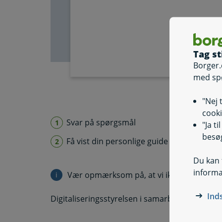
Tag st
Borger.
med sp
"Nej 
cooki
Svar på spørgsmål
"Ja t
besøg
Få vist din personlige guide
Du kan t
informa
Vær opmærksom på, at vi ikke gemmer ell
i
Information
Ind
Digitaliseringsstyrelsen i samarbejde med r