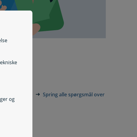
else
tekniske
Spring alle spørgsmål over
nger og