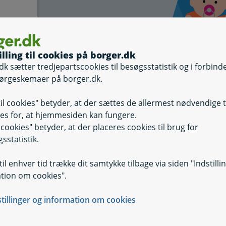
illing til cookies på borger.dk
dk sætter tredjepartscookies til besøgsstatistik og i forbind
ørgeskemaer på borger.dk.
til cookies" betyder, at der sættes de allermest nødvendige 
es for, at hjemmesiden kan fungere.
il cookies" betyder, at der placeres cookies til brug for
sstatistik.
il enhver tid trække dit samtykke tilbage via siden "Indstilli
tion om cookies".
er sender dine svar videre.
stillinger og information om cookies
elevante myndigheder