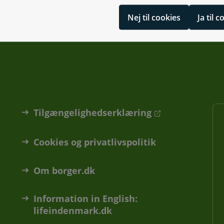
Nej til cookies
Ja til 
Tilgængelighedserklæring
Cookies og privatlivspolitik
Om borger.dk
Information in English:
lifeindenmark.dk