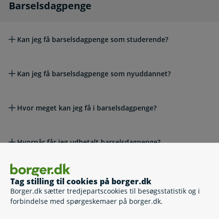
Barselsdagpenge
Barselsdagpenge
Kan jeg få barselsdagpenge som studerende?
Kan jeg få barselsdagpenge som nyuddannet?
Hvor meget kan jeg få i barselsdagpenge?
Hvornår får jeg udbetalt barselsdagpenge?
Hvis du skal betale barselsdagpenge tilbage
Tag stilling til cookies på borger.dk
Borger.dk sætter tredjepartscookies til besøgsstatistik og i
forbindelse med spørgeskemaer på borger.dk.
Hvis du bliver lønmodtager inden for barnets første år