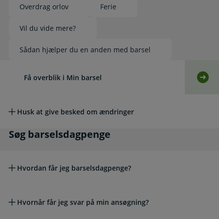
Overdrag orlov
Ferie
Vil du vide mere?
Sådan hjælper du en anden med barsel
Læs mere om emnet
Få overblik i Min barsel
Selv
Husk at give besked om ændringer
Søg barselsdagpenge
Søg barselsdagpenge
Hvordan får jeg barselsdagpenge?
Hvornår får jeg svar på min ansøgning?