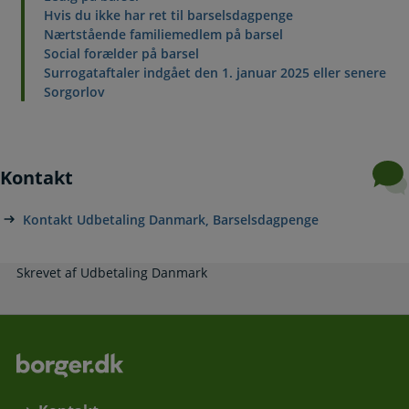
Hvis du ikke har ret til barselsdagpenge
Nærtstående familiemedlem på barsel
Social forælder på barsel
Surrogataftaler indgået den 1. januar 2025 eller senere
Sorgorlov
Kontakt
Kontakt Udbetaling Danmark, Barselsdagpenge
Skrevet af Udbetaling Danmark