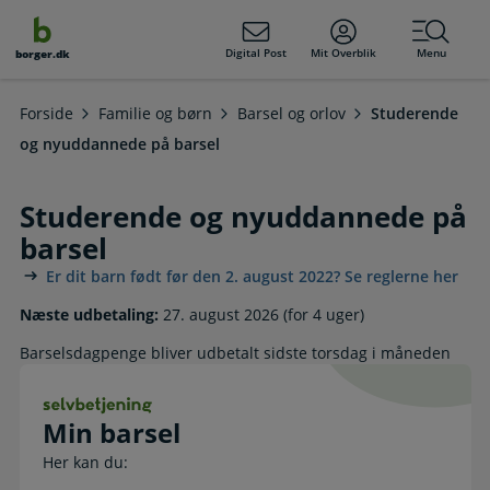
dens
hold
Digital Post
Mit Overblik
Menu
borger.dk
Forside
Familie og børn
Barsel og orlov
Studerende
og nyuddannede på barsel
Studerende og nyuddannede på
barsel
Er dit barn født før den 2. august 2022? Se reglerne her
Næste udbetaling:
27. august 2026 (for 4 uger)
Barselsdagpenge bliver udbetalt sidste torsdag i måneden
Min barsel. Selvbetjening
Min barsel
Her kan du: