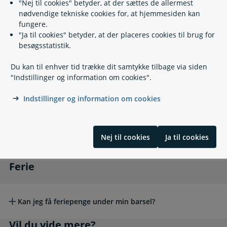
"Nej til cookies" betyder, at der sættes de allermest
Planlæg orloven
Planlæg orloven
nødvendige tekniske cookies for, at hjemmesiden kan
fungere.
"Ja til cookies" betyder, at der placeres cookies til brug for
besøgsstatistik.
Hvordan er orloven sat sammen?
Du kan til enhver tid trække dit samtykke tilbage via siden
Overdrag orlov
Overdrag orlov
"Indstillinger og information om cookies".
Indstillinger og information om cookies
Hvad betyder det at overdrage orlov?
Nej til cookies
Ja til cookies
Hvor meget orlov kan vi overdrage til hinanden?
Ferie
Ferie
Kan jeg få feriepenge under min barsel?
Vil du vide mere?
Vil du vide mere?